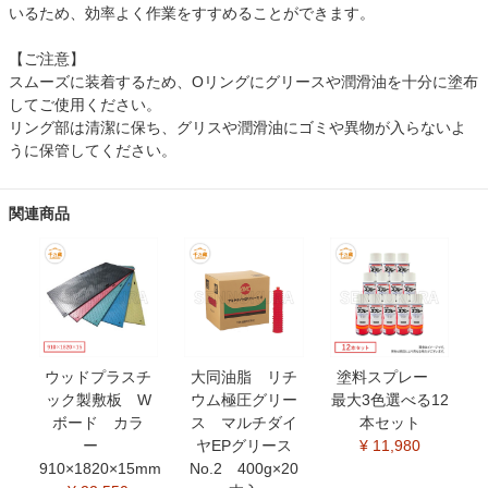
いるため、効率よく作業をすすめることができます。
【ご注意】
スムーズに装着するため、Oリングにグリースや潤滑油を十分に塗布
してご使用ください。
リング部は清潔に保ち、グリスや潤滑油にゴミや異物が入らないよ
うに保管してください。
関連商品
ウッドプラスチ
大同油脂 リチ
塗料スプレー
ック製敷板 W
ウム極圧グリー
最大3色選べる12
ボード カラ
ス マルチダイ
本セット
ー
ヤEPグリース
¥ 11,980
910×1820×15mm
No.2 400g×20