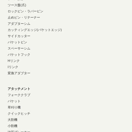
ツース盤(爪)
ロックピン・ラバーピン
止めピン・リテーナー
アダプターシム
カッティングエッジ(バケットエッジ)
サイドカッター
バケットピン
スペーサーシム
バケットフック
Hリンク
Iリンク
変換アダプター
アタッチメント
フォーククラブ
バケット
草刈り機
クイックヒッチ
大割機
小割機