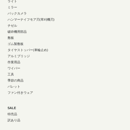
ライト
ミラー
バックカメラ
ハンマーナイフモア刃(草刈機刃)
チゼル
破砕機用部品
敷板
ゴム製敷板
タイヤストッパー(車輪止め)
アルミブリッジ
作業用品
ワイパー
工具
季節の商品
パレット
ファン付きウェア
SALE
特売品
訳あり品