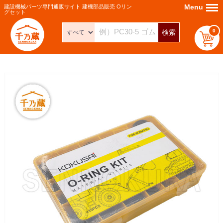
Menu
Menu
建設機械パーツ専門通販サイト 建機部品販売 Oリン
グセット
0
検索