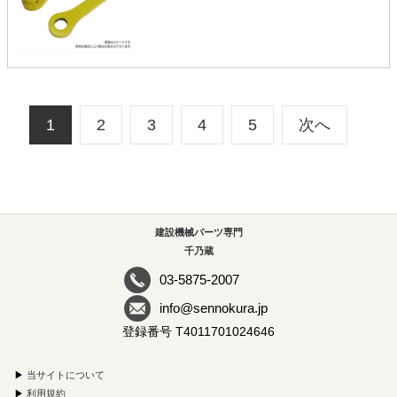
1
2
3
4
5
次へ
建設機械パーツ専門
千乃蔵
03-5875-2007
info@sennokura.jp
登録番号 T4011701024646
▶
当サイトについて
▶
利用規約