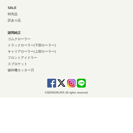
SALE
特売品
訳あり品
諸岡純正
ゴムクローラー
トラックローラー(下部ローラー)
キャリアローラー(上部ローラー)
フロントアイドラー
スプロケット
破砕機カッター刃
©SENNOKURA All rights reserved.