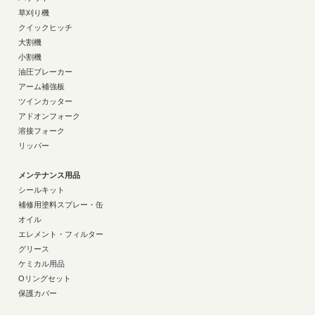
草刈り機
クイックヒッチ
大割機
小割機
油圧ブレーカー
アーム補強板
ツインカッター
アドオンフォーク
溶接フォーク
リッパー
メンテナンス用品
シールキット
補修用塗料スプレー・缶
オイル
エレメント・フィルター
グリース
ケミカル用品
Oリングセット
保護カバー