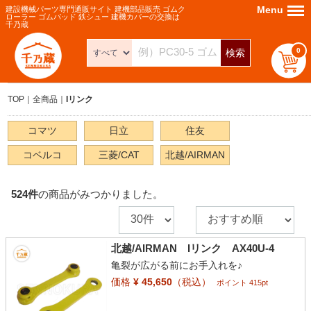
Menu
Menu
建設機械パーツ専門通販サイト 建機部品販売 ゴムク
ローラー ゴムパッド 鉄シュー 建機カバーの交換は
千乃蔵
0
検索
TOP
全商品
Iリンク
コマツ
日立
住友
コベルコ
三菱/CAT
北越/AIRMAN
524
件
の商品がみつかりました。
北越/AIRMAN Iリンク AX40U-4
亀裂が広がる前にお手入れを♪
価格
¥ 45,650
（税込）
ポイント 415pt