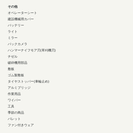
その他
オペレーターシート
建設機械用カバー
バッテリー
ライト
ミラー
バックカメラ
ハンマーナイフモア刃(草刈機刃)
チゼル
破砕機用部品
敷板
ゴム製敷板
タイヤストッパー(車輪止め)
アルミブリッジ
作業用品
ワイパー
工具
季節の商品
パレット
ファン付きウェア