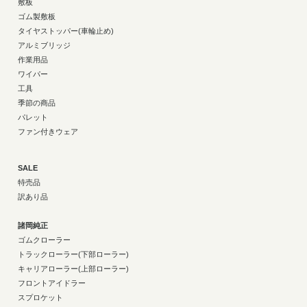
敷板
ゴム製敷板
タイヤストッパー(車輪止め)
アルミブリッジ
作業用品
ワイパー
工具
季節の商品
パレット
ファン付きウェア
SALE
特売品
訳あり品
諸岡純正
ゴムクローラー
トラックローラー(下部ローラー)
キャリアローラー(上部ローラー)
フロントアイドラー
スプロケット