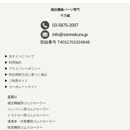
建設機械パーツ専門
千乃蔵
03-5875-2007
info@sennokura.jp
登録番号 T4011701024646
▶
当サイトについて
▶
利用規約
▶
プライバシーポリシー
▶
特定商取引法に基づく表記
▶
ご利用ガイド
▶
コーポレートサイト
足回り
建設機械用ゴムクローラー
コンバイン用ゴムクローラー
トラクター用ゴムクローラー
運搬車・作業機用ゴムクローラー
除雪機用ゴムクローラー