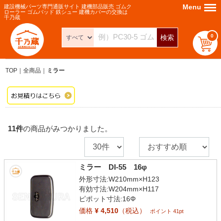
Menu
Menu
建設機械パーツ専門通販サイト 建機部品販売 ゴムク
ローラー ゴムパッド 鉄シュー 建機カバーの交換は
千乃蔵
0
検索
TOP
全商品
ミラー
11
件
の商品がみつかりました。
ミラー DI-55 16φ
外形寸法:W210mm×H123
有効寸法:W204mm×H117
ピポット寸法:16Φ
価格
¥ 4,510
（税込）
ポイント 41pt