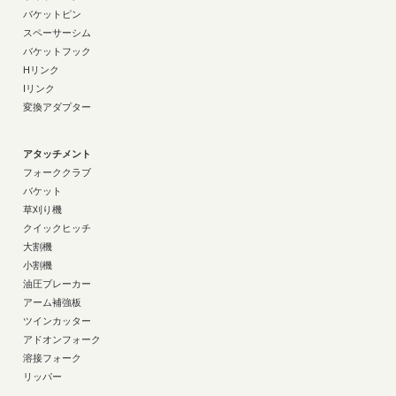
バケットピン
スペーサーシム
バケットフック
Hリンク
Iリンク
変換アダプター
アタッチメント
フォーククラブ
バケット
草刈り機
クイックヒッチ
大割機
小割機
油圧ブレーカー
アーム補強板
ツインカッター
アドオンフォーク
溶接フォーク
リッパー