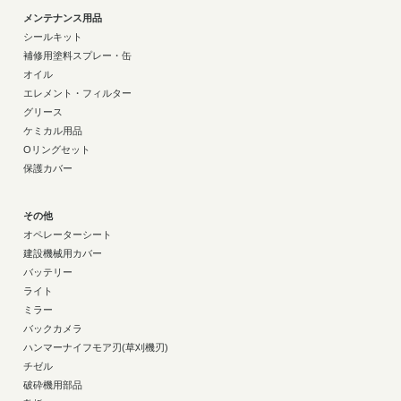
メンテナンス用品
シールキット
補修用塗料スプレー・缶
オイル
エレメント・フィルター
グリース
ケミカル用品
Oリングセット
保護カバー
その他
オペレーターシート
建設機械用カバー
バッテリー
ライト
ミラー
バックカメラ
ハンマーナイフモア刃(草刈機刃)
チゼル
破砕機用部品