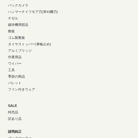
バックカメラ
ハンマーナイフモア刃(草刈機刃)
チゼル
破砕機用部品
敷板
ゴム製敷板
タイヤストッパー(車輪止め)
アルミブリッジ
作業用品
ワイパー
工具
季節の商品
パレット
ファン付きウェア
SALE
特売品
訳あり品
諸岡純正