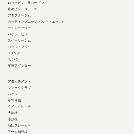
ロックピン・ラバーピン
止めピン・リテーナー
アダプターシム
カッティングエッジ(バケットエッジ)
サイドカッター
バケットピン
スペーサーシム
バケットフック
Hリンク
Iリンク
変換アダプター
アタッチメント
フォーククラブ
バケット
草刈り機
クイックヒッチ
大割機
小割機
油圧ブレーカー
アーム補強板