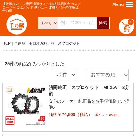
Menu
Menu
建設機械パーツ専門通販サイト 建機部品販売 ゴムク
ローラー ゴムパッド 鉄シュー 建機カバーの交換は
千乃蔵
0
検索
TOP
全商品
モロオカ純正品
スプロケット
25
件
の商品がみつかりました。
諸岡純正 スプロケット MF25V 2分
割
安心のメーカー純正品をお手頃価格でご提
供♪
価格
¥ 74,800
（税込）
ポイント 680pt