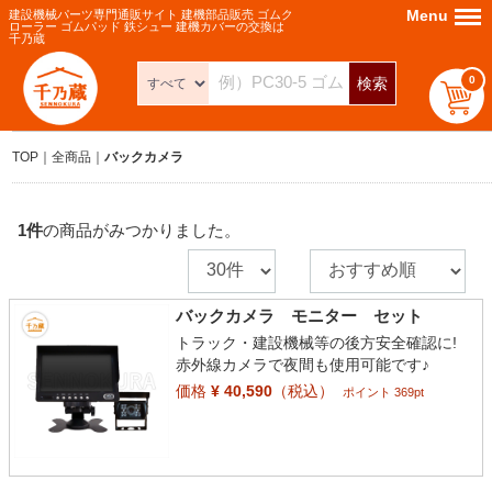
Menu
Menu
建設機械パーツ専門通販サイト 建機部品販売 ゴムク
ローラー ゴムパッド 鉄シュー 建機カバーの交換は
千乃蔵
0
検索
TOP
全商品
バックカメラ
1
件
の商品がみつかりました。
バックカメラ モニター セット
トラック・建設機械等の後方安全確認に!
赤外線カメラで夜間も使用可能です♪
価格
¥ 40,590
（税込）
ポイント 369pt