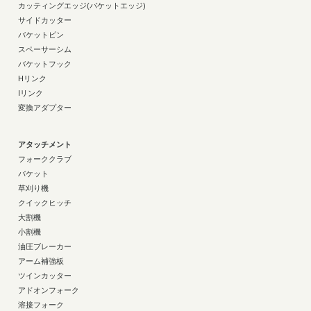
カッティングエッジ(バケットエッジ)
サイドカッター
バケットピン
スペーサーシム
バケットフック
Hリンク
Iリンク
変換アダプター
アタッチメント
フォーククラブ
バケット
草刈り機
クイックヒッチ
大割機
小割機
油圧ブレーカー
アーム補強板
ツインカッター
アドオンフォーク
溶接フォーク