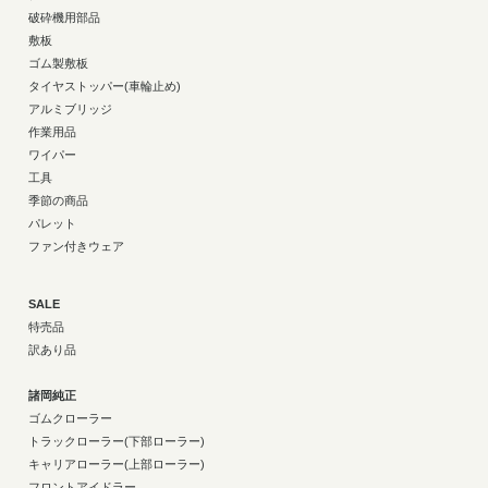
破砕機用部品
敷板
ゴム製敷板
タイヤストッパー(車輪止め)
アルミブリッジ
作業用品
ワイパー
工具
季節の商品
パレット
ファン付きウェア
SALE
特売品
訳あり品
諸岡純正
ゴムクローラー
トラックローラー(下部ローラー)
キャリアローラー(上部ローラー)
フロントアイドラー