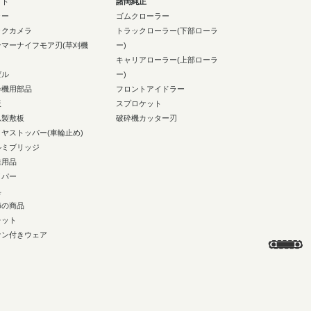
イト
諸岡純正
ラー
ゴムクローラー
ックカメラ
トラックローラー(下部ローラ
ンマーナイフモア刃(草刈機
ー)
キャリアローラー(上部ローラ
ゼル
ー)
砕機用部品
フロントアイドラー
板
スプロケット
ム製敷板
破砕機カッター刃
イヤストッパー(車輪止め)
ルミブリッジ
業用品
イパー
具
節の商品
レット
ァン付きウェア