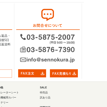
る返品・
後5日
品返送料
の他
SALE
ペレーターシート
特売品
設機械用カバー
訳あり品
ッテリー