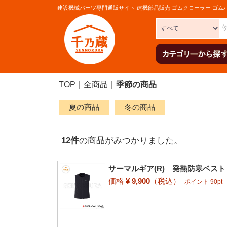
建設機械パーツ専門通販サイト 建機部品販売 ゴムクローラー ゴム
TOP
全商品
季節の商品
夏の商品
冬の商品
12
件
の商品がみつかりました。
サーマルギア(R) 発熱防寒ベスト 
価格
¥ 9,900
（税込）
ポイント 90pt