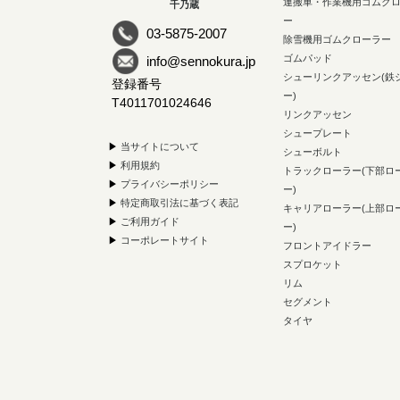
運搬車・作業機用ゴムク
千乃蔵
ー
03-5875-2007
除雪機用ゴムクローラー
ゴムパッド
info@sennokura.jp
シューリンクアッセン(鉄
登録番号
ー)
T4011701024646
リンクアッセン
シュープレート
▶
当サイトについて
シューボルト
▶
利用規約
トラックローラー(下部ロ
▶
プライバシーポリシー
ー)
▶
特定商取引法に基づく表記
キャリアローラー(上部ロ
▶
ご利用ガイド
ー)
▶
コーポレートサイト
フロントアイドラー
スプロケット
リム
セグメント
タイヤ