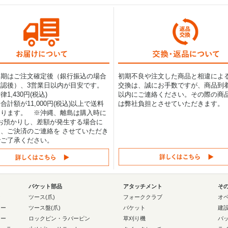
納期はご注文確定後（銀行振込の場合
初期不良や注文した商品と相違によ
認後）、3営業日以内が目安です。
交換は、誠にお手数ですが、商品到着
1,430円(税込)
以内にご連絡ください。その際の商
合計額が11,000円(税込)以上で送料
は弊社負担とさせていただきます。
なります。 ※沖縄、離島は購入時に
0円お預かりし、差額が発生する場合に
、ご決済のご連絡を させていただき
でご了承ください。
バケット部品
アタッチメント
そ
ー
ツース(爪)
フォーククラブ
オ
ラー
ツース盤(爪)
バケット
建
ラー
ロックピン・ラバーピン
草刈り機
バ