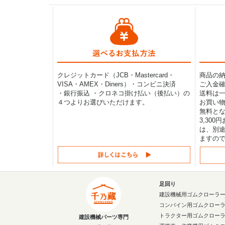
クレジットカード（JCB・Mastercard・
商品の
VISA・AMEX・Diners）・コンビニ決済
ご入金確
・銀行振込 ・クロネコ掛け払い（後払い）の
送料は一律
４つよりお選びいただけます。
お買い物
無料と
3,30
は、別途
ますの
足回り
建設機械用ゴムクローラ
コンバイン用ゴムクロー
トラクター用ゴムクロー
建設機械パーツ専門