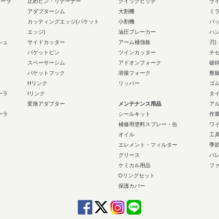
ローラ
止めピン・リテーナー
クイックヒッチ
ラ
アダプターシム
大割機
ミ
カッティングエッジ(バケット
小割機
バ
エッジ)
油圧ブレーカー
ハ
シュ
サイドカッター
アーム補強板
刃)
バケットピン
ツインカッター
チ
スペーサーシム
アドオンフォーク
破
バケットフック
溶接フォーク
敷
Hリンク
リッパー
ゴ
ーラ
Iリンク
タ
変換アダプター
メンテナンス用品
ア
ーラ
シールキット
作
補修用塗料スプレー・缶
ワ
オイル
工
エレメント・フィルター
季
グリース
パ
ケミカル用品
フ
Oリングセット
保護カバー