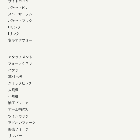
サイドカッター
バケットピン
スペーサーシム
バケットフック
Hリンク
Iリンク
変換アダプター
アタッチメント
フォーククラブ
バケット
草刈り機
クイックヒッチ
大割機
小割機
油圧ブレーカー
アーム補強板
ツインカッター
アドオンフォーク
溶接フォーク
リッパー