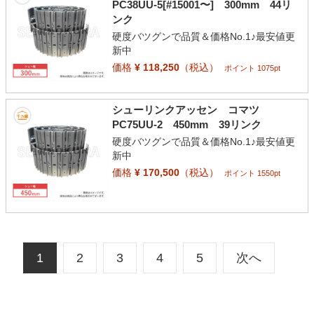
PC38UU-5[#15001〜] 300mm 44リ
ンク
硬度バツグンで品質＆価格No.1♪最安値更
新中
価格
¥ 118,250
（税込）
ポイント 1075pt
シューリンクアッセン コマツ
PC75UU-2 450mm 39リンク
硬度バツグンで品質＆価格No.1♪最安値更
新中
価格
¥ 170,500
（税込）
ポイント 1550pt
1
2
3
4
5
次へ