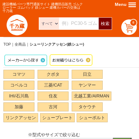
Menu
Menu
建設機械パーツ専門通販サイト 建機部品販売 ゴムク
ローラー ゴムパッド 鉄シュー 建機カバーの交換は
千乃蔵
0
検索
TOP
全商品
シューリンクアッセン(鉄シュー)
コマツ
クボタ
日立
コベルコ
三菱/CAT
ヤンマー
IHI/石川島
住友
北越工業/AIRMAN
加藤
古河
タケウチ
リンクアッセン
シュープレート
シューボルト
※型式やサイズで絞り込む