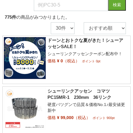
検索
775
件
の商品がみつかりました。
ドーンとおトクな夏がきた！シューア
ッセンSALE！
シューリンクアッセンクーポン配布中！
価格
¥ 0
（税込）
ポイント 0pt
シューリンクアッセン コマツ
PC15MR-1 230mm 36リンク
硬度バツグンで品質＆価格No.1♪最安値更
新中
価格
¥ 99,000
（税込）
ポイント 900pt