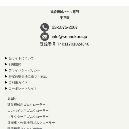
建設機械パーツ専門
千乃蔵
03-5875-2007
info@sennokura.jp
登録番号 T4011701024646
▶
当サイトについて
▶
利用規約
▶
プライバシーポリシー
▶
特定商取引法に基づく表記
▶
ご利用ガイド
▶
コーポレートサイト
足回り
建設機械用ゴムクローラー
コンバイン用ゴムクローラー
トラクター用ゴムクローラー
運搬車・作業機用ゴムクローラー
除雪機用ゴムクローラー