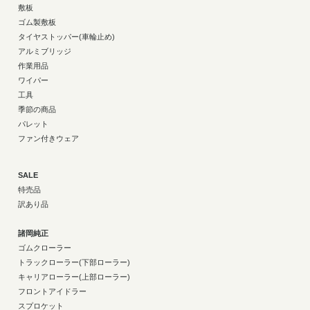
敷板
ゴム製敷板
タイヤストッパー(車輪止め)
アルミブリッジ
作業用品
ワイパー
工具
季節の商品
パレット
ファン付きウェア
SALE
特売品
訳あり品
諸岡純正
ゴムクローラー
トラックローラー(下部ローラー)
キャリアローラー(上部ローラー)
フロントアイドラー
スプロケット