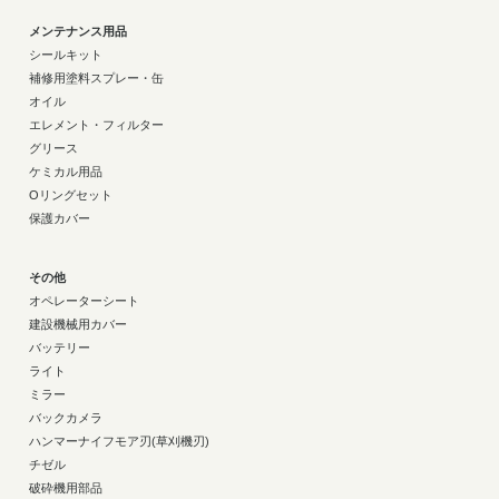
メンテナンス用品
シールキット
補修用塗料スプレー・缶
オイル
エレメント・フィルター
グリース
ケミカル用品
Oリングセット
保護カバー
その他
オペレーターシート
建設機械用カバー
バッテリー
ライト
ミラー
バックカメラ
ハンマーナイフモア刃(草刈機刃)
チゼル
破砕機用部品