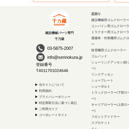
足回り
建設機械用ゴムクローラ
コンバイン用ゴムクロー
トラクター用ゴムクロー
建設機械パーツ専門
運搬車・作業機用ゴムク
千乃蔵
ー
03-5875-2007
除雪機用ゴムクローラー
ゴムパッド
info@sennokura.jp
シューリンクアッセン(鉄
登録番号
ー)
T4011701024646
リンクアッセン
シュープレート
▶
当サイトについて
シューボルト
▶
利用規約
トラックローラー(下部ロ
▶
プライバシーポリシー
ー)
▶
特定商取引法に基づく表記
キャリアローラー(上部ロ
▶
ご利用ガイド
ー)
▶
コーポレートサイト
フロントアイドラー
スプロケット
リム