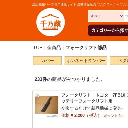
建設機械パーツ専門通販サイト 建機部品販売 ゴムクローラー ゴム
TOP
全商品
フォークリフト部品
カバー
ボンネットダンパー
ペダ
233
件
の商品がみつかりました。
フォークリフト トヨタ 7FB10
ッテリーフォークリフト用
交換するだけで新品機械に変身♪
価格
¥ 2,200
（税込）
ポイント 0pt