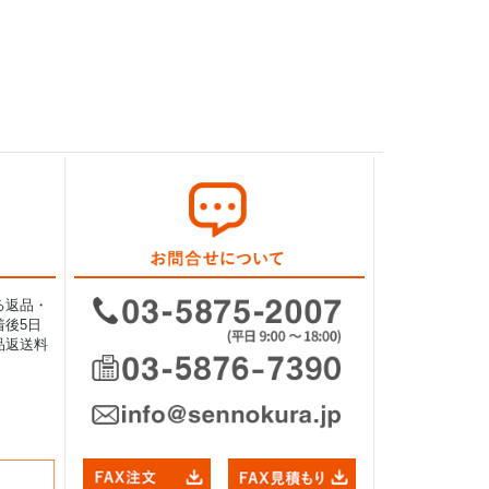
る返品・
後5日
品返送料