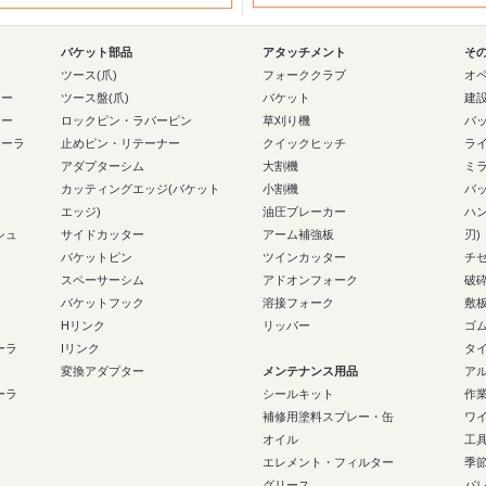
バケット部品
アタッチメント
そ
ー
ツース(爪)
フォーククラブ
オ
ラー
ツース盤(爪)
バケット
建
ラー
ロックピン・ラバーピン
草刈り機
バ
ローラ
止めピン・リテーナー
クイックヒッチ
ラ
アダプターシム
大割機
ミ
カッティングエッジ(バケット
小割機
バ
エッジ)
油圧ブレーカー
ハ
シュ
サイドカッター
アーム補強板
刃)
バケットピン
ツインカッター
チ
スペーサーシム
アドオンフォーク
破
バケットフック
溶接フォーク
敷
Hリンク
リッパー
ゴ
ーラ
Iリンク
タ
変換アダプター
メンテナンス用品
ア
ーラ
シールキット
作
補修用塗料スプレー・缶
ワ
オイル
工
エレメント・フィルター
季
グリース
パ