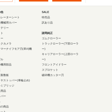
の他
SALE
ペレーターシート
特売品
設機械用カバー
訳あり品
ッテリー
イト
諸岡純正
ラー
ゴムクローラー
ックカメラ
トラックローラー(下部ローラ
ンマーナイフモア刃(草刈機
ー)
キャリアローラー(上部ローラ
ゼル
ー)
砕機用部品
フロントアイドラー
板
スプロケット
ム製敷板
破砕機カッター刃
イヤストッパー(車輪止め)
ルミブリッジ
業用品
イパー
具
節の商品
レット