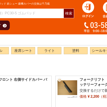
パッド 鉄シュー 建機カバーの交換は千乃蔵
検索
ル
座席シート
ライト
塗料
シールキ
 フロント 右側サイドカバー バ
フォークリフト 
ッテリーフォー
交換するだけで
価格
¥ 2,200
（