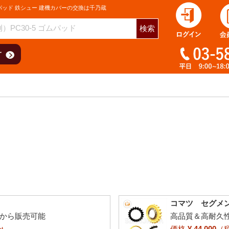
パッド 鉄シュー 建機カバーの交換は千乃蔵
検索
コマツ セグメント
個から販売可能
高品質＆高耐久
価格
¥ 44,000
（