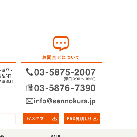
る返品・
後5日
品返送料
の他
SALE