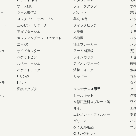
ー
ツース(爪)
フォーククラブ
オ
ラー
ツース盤(爪)
バケット
建
ラー
ロックピン・ラバーピン
草刈り機
バ
ローラ
止めピン・リテーナー
クイックヒッチ
ラ
アダプターシム
大割機
ミ
カッティングエッジ(バケット
小割機
バ
エッジ)
油圧ブレーカー
ハ
シュ
サイドカッター
アーム補強板
刃)
バケットピン
ツインカッター
チ
スペーサーシム
アドオンフォーク
破
バケットフック
溶接フォーク
敷
Hリンク
リッパー
ゴ
ーラ
Iリンク
タ
変換アダプター
メンテナンス用品
ア
ーラ
シールキット
作
補修用塗料スプレー・缶
ワ
オイル
工
エレメント・フィルター
季
グリース
パ
ケミカル用品
フ
Oリングセット