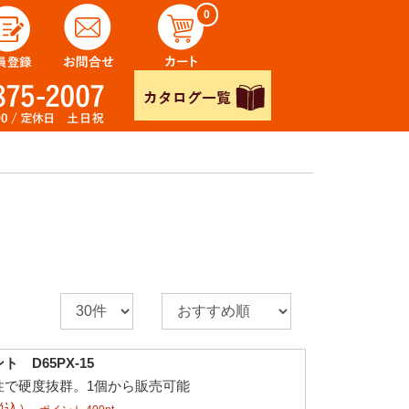
0
 D65PX-15
性で硬度抜群。1個から販売可能
税込）