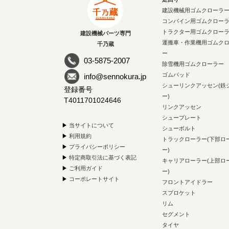
建設機械用ゴムクローラ
コンバイン用ゴムクロー
トラクター用ゴムクロー
建設機械パーツ専門
運搬車・作業機用ゴムク
千乃蔵
ー
03-5875-2007
除雪機用ゴムクローラー
ゴムパッド
info@sennokura.jp
シューリンクアッセン(鉄
登録番号
ー)
T4011701024646
リンクアッセン
シュープレート
▶
当サイトについて
シューボルト
▶
利用規約
トラックローラー(下部ロ
▶
プライバシーポリシー
ー)
▶
特定商取引法に基づく表記
キャリアローラー(上部ロ
▶
ご利用ガイド
ー)
▶
コーポレートサイト
フロントアイドラー
スプロケット
リム
セグメント
タイヤ