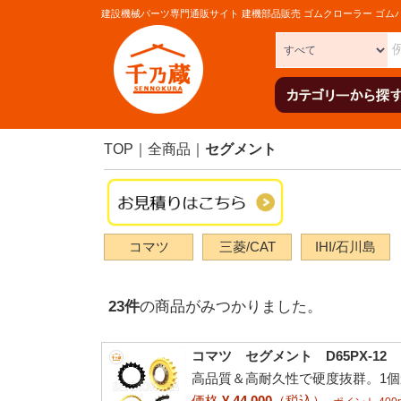
建設機械パーツ専門通販サイト 建機部品販売 ゴムクローラー ゴム
TOP
全商品
セグメント
コマツ
三菱/CAT
IHI/石川島
23
件
の商品がみつかりました。
コマツ セグメント D65PX-12
高品質＆高耐久性で硬度抜群。1
価格
¥ 44,000
（税込）