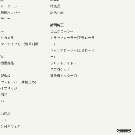
ペレーターシート
特売品
設機械用カバー
訳あり品
ッテリー
イト
諸岡純正
ラー
ゴムクローラー
ックカメラ
トラックローラー(下部ローラ
ンマーナイフモア刃(草刈機
ー)
キャリアローラー(上部ローラ
ゼル
ー)
砕機用部品
フロントアイドラー
板
スプロケット
ム製敷板
破砕機カッター刃
イヤストッパー(車輪止め)
ルミブリッジ
業用品
イパー
具
節の商品
レット
ァン付きウェア