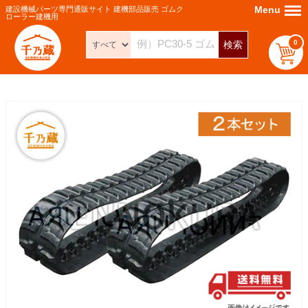
Menu
Menu
建設機械パーツ専門通販サイト 建機部品販売 ゴムク
ローラー建機用
0
検索