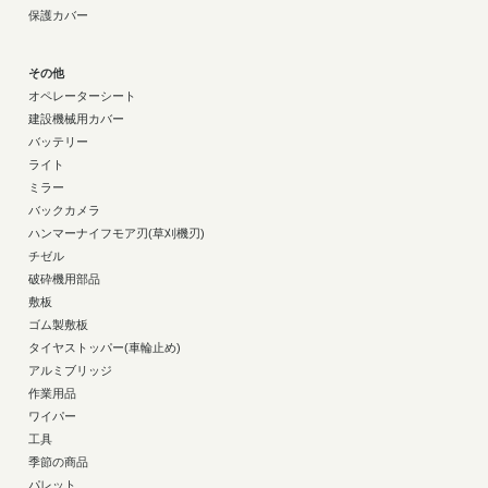
保護カバー
その他
オペレーターシート
建設機械用カバー
バッテリー
ライト
ミラー
バックカメラ
ハンマーナイフモア刃(草刈機刃)
チゼル
破砕機用部品
敷板
ゴム製敷板
タイヤストッパー(車輪止め)
アルミブリッジ
作業用品
ワイパー
工具
季節の商品
パレット