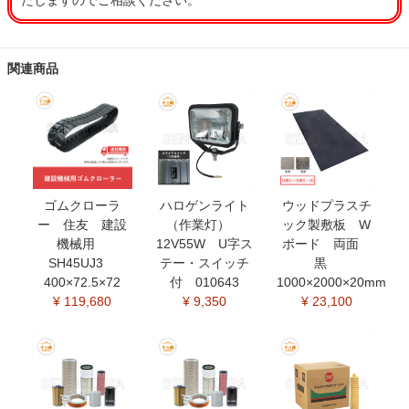
たしますのでご相談ください。
関連商品
ゴムクローラ
ハロゲンライト
ウッドプラスチ
ー 住友 建設
（作業灯）
ック製敷板 W
機械用
12V55W U字ス
ボード 両面
SH45UJ3
テー・スイッチ
黒
400×72.5×72
付 010643
1000×2000×20mm
¥ 119,680
¥ 9,350
¥ 23,100