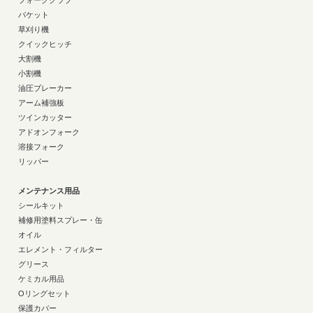
フォーククラブ
バケット
草刈り機
クイックヒッチ
大割機
小割機
油圧ブレーカー
アーム補強板
ツインカッター
アドオンフォーク
溶接フォーク
リッパー
メンテナンス用品
シールキット
補修用塗料スプレー・缶
オイル
エレメント・フィルター
グリース
ケミカル用品
Oリングセット
保護カバー