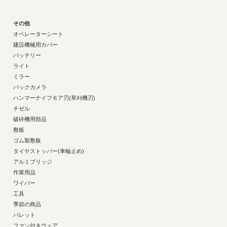
その他
オペレーターシート
建設機械用カバー
バッテリー
ライト
ミラー
バックカメラ
ハンマーナイフモア刃(草刈機刃)
チゼル
破砕機用部品
敷板
ゴム製敷板
タイヤストッパー(車輪止め)
アルミブリッジ
作業用品
ワイパー
工具
季節の商品
パレット
ファン付きウェア