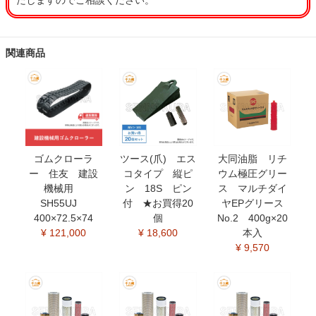
たしますのでご相談ください。
関連商品
ゴムクローラ
ツース(爪) エス
大同油脂 リチ
ー 住友 建設
コタイプ 縦ピ
ウム極圧グリー
機械用
ン 18S ピン
ス マルチダイ
SH55UJ
付 ★お買得20
ヤEPグリース
400×72.5×74
個
No.2 400g×20
¥ 121,000
¥ 18,600
本入
¥ 9,570