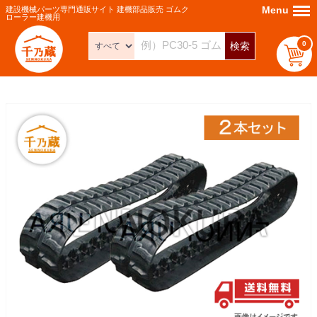
Menu
Menu
建設機械パーツ専門通販サイト 建機部品販売 ゴムク
ローラー建機用
0
検索