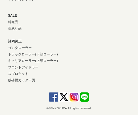
SALE
特売品
訳あり品
諸岡純正
ゴムクローラー
トラックローラー(下部ローラー)
キャリアローラー(上部ローラー)
フロントアイドラー
スプロケット
破砕機カッター刃
©SENNOKURA All rights reserved.