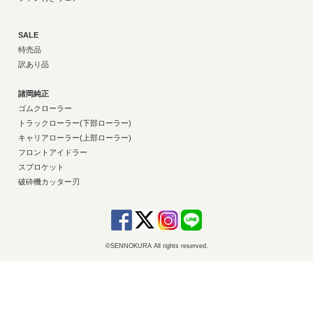
SALE
特売品
訳あり品
諸岡純正
ゴムクローラー
トラックローラー(下部ローラー)
キャリアローラー(上部ローラー)
フロントアイドラー
スプロケット
破砕機カッター刃
©SENNOKURA All rights reserved.