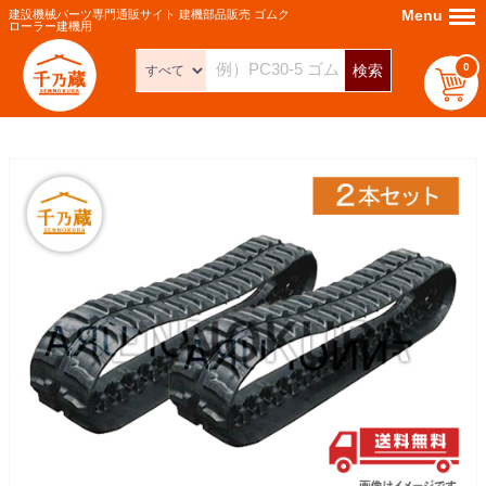
Menu
Menu
建設機械パーツ専門通販サイト 建機部品販売 ゴムク
ローラー建機用
0
検索