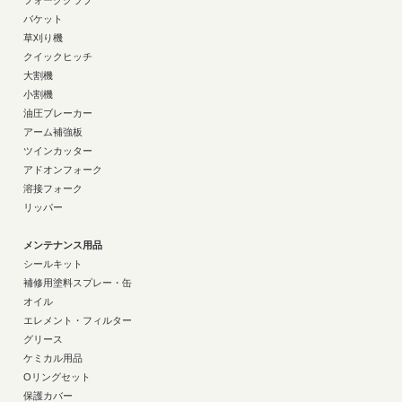
フォーククラブ
バケット
草刈り機
クイックヒッチ
大割機
小割機
油圧ブレーカー
アーム補強板
ツインカッター
アドオンフォーク
溶接フォーク
リッパー
メンテナンス用品
シールキット
補修用塗料スプレー・缶
オイル
エレメント・フィルター
グリース
ケミカル用品
Oリングセット
保護カバー