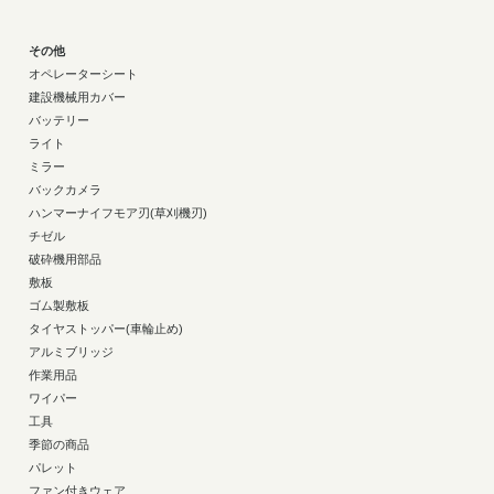
その他
オペレーターシート
建設機械用カバー
バッテリー
ライト
ミラー
バックカメラ
ハンマーナイフモア刃(草刈機刃)
チゼル
破砕機用部品
敷板
ゴム製敷板
タイヤストッパー(車輪止め)
アルミブリッジ
作業用品
ワイパー
工具
季節の商品
パレット
ファン付きウェア