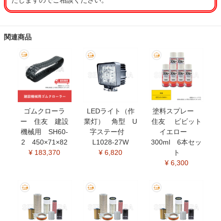
たしますのでご相談ください。
関連商品
ゴムクローラ
LEDライト（作
塗料スプレー
ー 住友 建設
業灯） 角型 U
住友 ビビット
機械用 SH60-
字ステー付
イエロー
2 450×71×82
L1028-27W
300ml 6本セッ
¥ 183,370
¥ 6,820
ト
¥ 6,300