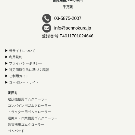
建設機械パーツ専門
千乃蔵
03-5875-2007
info@sennokura.jp
登録番号 T4011701024646
▶
当サイトについて
▶
利用規約
▶
プライバシーポリシー
▶
特定商取引法に基づく表記
▶
ご利用ガイド
▶
コーポレートサイト
足回り
建設機械用ゴムクローラー
コンバイン用ゴムクローラー
トラクター用ゴムクローラー
運搬車・作業機用ゴムクローラー
除雪機用ゴムクローラー
ゴムパッド