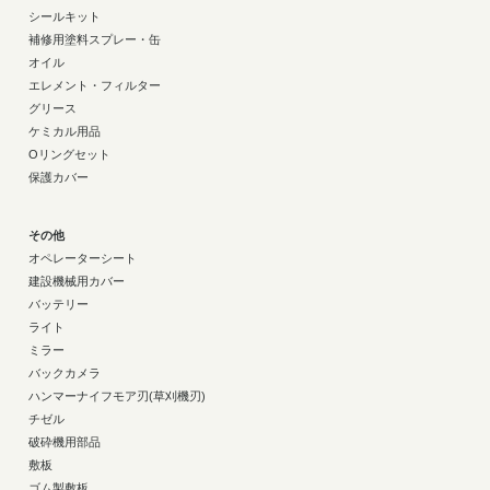
シールキット
補修用塗料スプレー・缶
オイル
エレメント・フィルター
グリース
ケミカル用品
Oリングセット
保護カバー
その他
オペレーターシート
建設機械用カバー
バッテリー
ライト
ミラー
バックカメラ
ハンマーナイフモア刃(草刈機刃)
チゼル
破砕機用部品
敷板
ゴム製敷板