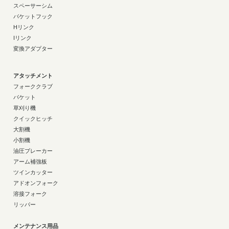
スペーサーシム
バケットフック
Hリンク
Iリンク
変換アダプター
アタッチメント
フォーククラブ
バケット
草刈り機
クイックヒッチ
大割機
小割機
油圧ブレーカー
アーム補強板
ツインカッター
アドオンフォーク
溶接フォーク
リッパー
メンテナンス用品