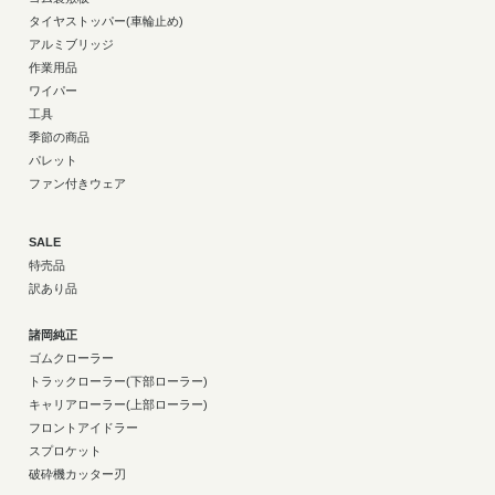
タイヤストッパー(車輪止め)
アルミブリッジ
作業用品
ワイパー
工具
季節の商品
パレット
ファン付きウェア
SALE
特売品
訳あり品
諸岡純正
ゴムクローラー
トラックローラー(下部ローラー)
キャリアローラー(上部ローラー)
フロントアイドラー
スプロケット
破砕機カッター刃