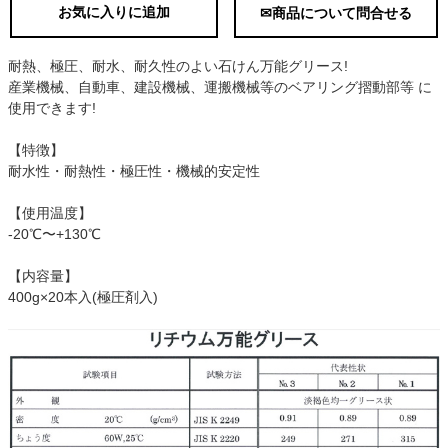
お気に入りに追加
✉商品について問合せる
耐熱、極圧、耐水、耐久性のよい石けん万能グリース!
産業機械、自動車、建設機械、運搬機械等のベアリング摺動部等 に
使用できます!
【特徴】
耐水性・耐熱性・極圧性・機械的安定性
【使用温度】
-20℃〜+130℃
【内容量】
400g×20本入(極圧剤入)