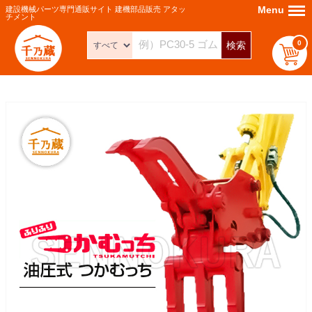
Menu
Menu
建設機械パーツ専門通販サイト 建機部品販売 アタッ
チメント
0
検索