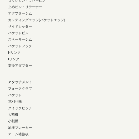
ロックピン・ラバーピン
止めピン・リテーナー
アダプターシム
カッティングエッジ(バケットエッジ)
サイドカッター
バケットピン
スペーサーシム
バケットフック
Hリンク
Iリンク
変換アダプター
アタッチメント
フォーククラブ
バケット
草刈り機
クイックヒッチ
大割機
小割機
油圧ブレーカー
アーム補強板