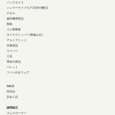
バックカメラ
ハンマーナイフモア刃(草刈機刃)
チゼル
破砕機用部品
敷板
ゴム製敷板
タイヤストッパー(車輪止め)
アルミブリッジ
作業用品
ワイパー
工具
季節の商品
パレット
ファン付きウェア
SALE
特売品
訳あり品
諸岡純正
ゴムクローラー