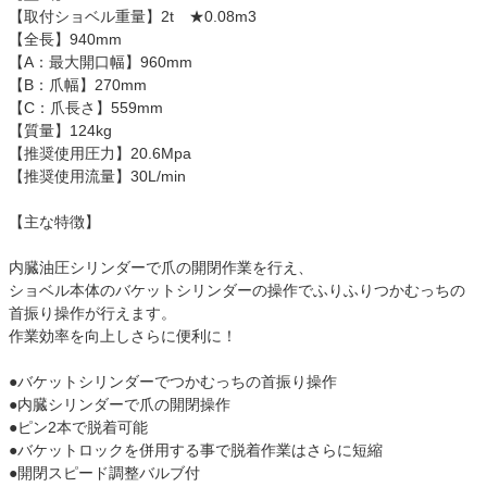
【取付ショベル重量】2t ★0.08m3
【全長】940mm
【A：最大開口幅】960mm
【B：爪幅】270mm
【C：爪長さ】559mm
【質量】124kg
【推奨使用圧力】20.6Mpa
【推奨使用流量】30L/min
【主な特徴】
内臓油圧シリンダーで爪の開閉作業を行え、
ショベル本体のバケットシリンダーの操作でふりふりつかむっちの
首振り操作が行えます。
作業効率を向上しさらに便利に！
●バケットシリンダーでつかむっちの首振り操作
●内臓シリンダーで爪の開閉操作
●ピン2本で脱着可能
●バケットロックを併用する事で脱着作業はさらに短縮
●開閉スピード調整バルブ付