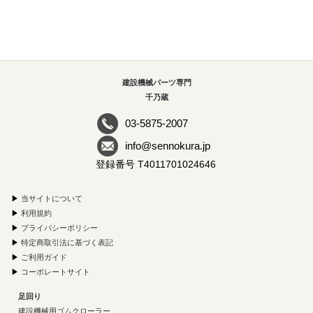
建設機械パーツ専門
千乃蔵
03-5875-2007
info@sennokura.jp
登録番号 T4011701024646
▶
当サイトについて
▶
利用規約
▶
プライバシーポリシー
▶
特定商取引法に基づく表記
▶
ご利用ガイド
▶
コーポレートサイト
足回り
建設機械用ゴムクローラー