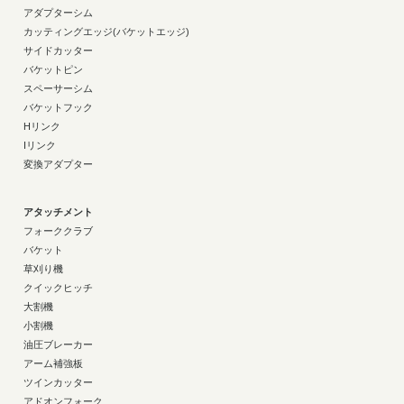
アダプターシム
カッティングエッジ(バケットエッジ)
サイドカッター
バケットピン
スペーサーシム
バケットフック
Hリンク
Iリンク
変換アダプター
アタッチメント
フォーククラブ
バケット
草刈り機
クイックヒッチ
大割機
小割機
油圧ブレーカー
アーム補強板
ツインカッター
アドオンフォーク