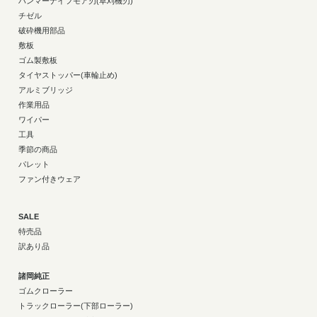
ハンマーナイフモア刃(草刈機刃)
チゼル
破砕機用部品
敷板
ゴム製敷板
タイヤストッパー(車輪止め)
アルミブリッジ
作業用品
ワイパー
工具
季節の商品
パレット
ファン付きウェア
SALE
特売品
訳あり品
諸岡純正
ゴムクローラー
トラックローラー(下部ローラー)