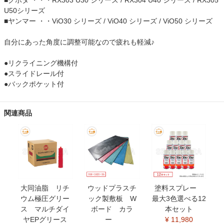
■クボタ ・・・RX303 U30 シリーズ / RX304 U40 シリーズ / RX305
U50シリーズ
■ヤンマー ・・ViO30 シリーズ / ViO40 シリーズ / ViO50 シリーズ
自分にあった角度に調整可能なので疲れも軽減♪
●リクライニング機構付
●スライドレール付
●バックポケット付
関連商品
大同油脂 リチ
ウッドプラスチ
塗料スプレー
ウム極圧グリー
ック製敷板 W
最大3色選べる12
ス マルチダイ
ボード カラ
本セット
ヤEPグリース
ー
¥ 11,980