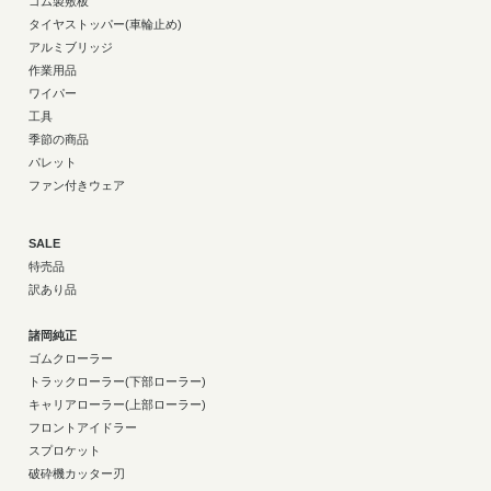
ゴム製敷板
タイヤストッパー(車輪止め)
アルミブリッジ
作業用品
ワイパー
工具
季節の商品
パレット
ファン付きウェア
SALE
特売品
訳あり品
諸岡純正
ゴムクローラー
トラックローラー(下部ローラー)
キャリアローラー(上部ローラー)
フロントアイドラー
スプロケット
破砕機カッター刃