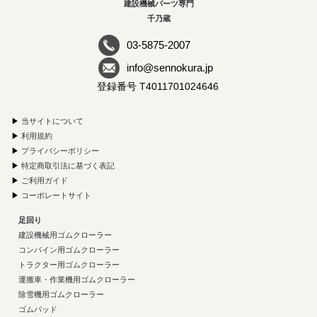
建設機械パーツ専門
千乃蔵
03-5875-2007
info@sennokura.jp
登録番号 T4011701024646
▶
当サイトについて
▶
利用規約
▶
プライバシーポリシー
▶
特定商取引法に基づく表記
▶
ご利用ガイド
▶
コーポレートサイト
足回り
建設機械用ゴムクローラー
コンバイン用ゴムクローラー
トラクター用ゴムクローラー
運搬車・作業機用ゴムクローラー
除雪機用ゴムクローラー
ゴムパッド