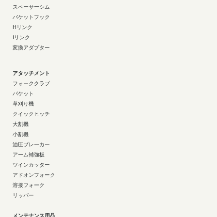
スペーサーシム
バケットフック
Hリンク
Iリンク
変換アダプター
アタッチメント
フォーククラブ
バケット
草刈り機
クイックヒッチ
大割機
小割機
油圧ブレーカー
アーム補強板
ツインカッター
アドオンフォーク
溶接フォーク
リッパー
メンテナンス用品