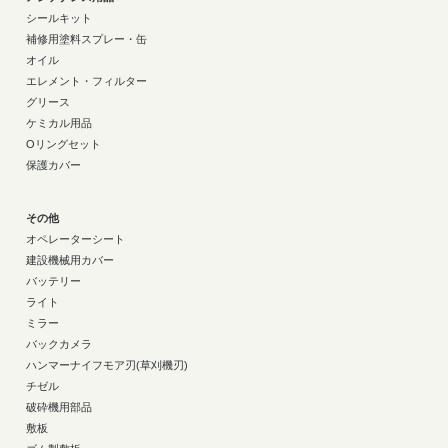
シールキット
補修用塗料スプレー・缶
オイル
エレメント・フィルター
グリース
ケミカル用品
Oリングセット
保護カバー
その他
オペレーターシート
建設機械用カバー
バッテリー
ライト
ミラー
バックカメラ
ハンマーナイフモア刃(草刈機刃)
チゼル
破砕機用部品
敷板