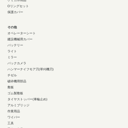
ケミカル用品
Oリングセット
保護カバー
その他
オペレーターシート
建設機械用カバー
バッテリー
ライト
ミラー
バックカメラ
ハンマーナイフモア刃(草刈機刃)
チゼル
破砕機用部品
敷板
ゴム製敷板
タイヤストッパー(車輪止め)
アルミブリッジ
作業用品
ワイパー
工具