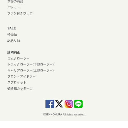
季節の商品
パレット
ファン付きウェア
SALE
特売品
訳あり品
諸岡純正
ゴムクローラー
トラックローラー(下部ローラー)
キャリアローラー(上部ローラー)
フロントアイドラー
スプロケット
破砕機カッター刃
©SENNOKURA All rights reserved.