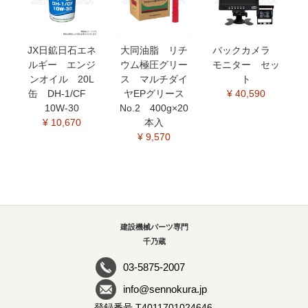
JX日鉱日石エネ
大同油脂 リチ
バックカメラ
ルギー エンジ
ウム極圧グリー
モニター セッ
ンオイル 20L
ス マルチダイ
ト
缶 DH-1/CF
ヤEPグリース
¥ 40,590
10W-30
No.2 400g×20
¥ 10,670
本入
¥ 9,570
建設機械パーツ専門
千乃蔵
03-5875-2007
info@sennokura.jp
登録番号 T4011701024646