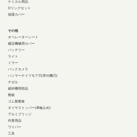
ケミカル用品
Oリングセット
保護カバー
その他
オペレーターシート
建設機械用カバー
バッテリー
ライト
ミラー
バックカメラ
ハンマーナイフモア刃(草刈機刃)
チゼル
破砕機用部品
敷板
ゴム製敷板
タイヤストッパー(車輪止め)
アルミブリッジ
作業用品
ワイパー
工具