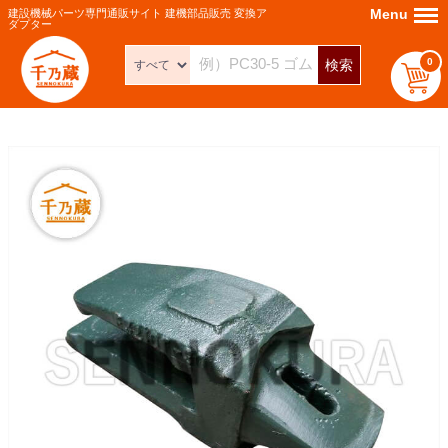
Menu
Menu
建設機械パーツ専門通販サイト 建機部品販売 変換ア
ダプター
0
検索