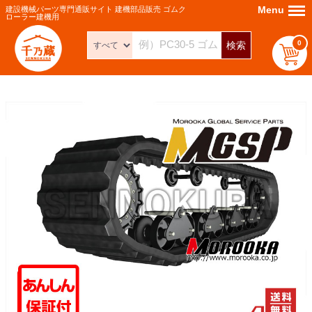
Menu
Menu
建設機械パーツ専門通販サイト 建機部品販売 ゴムク
ローラー建機用
0
検索