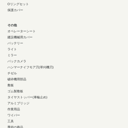
Oリングセット
保護カバー
その他
オペレーターシート
建設機械用カバー
バッテリー
ライト
ミラー
バックカメラ
ハンマーナイフモア刃(草刈機刃)
チゼル
破砕機用部品
敷板
ゴム製敷板
タイヤストッパー(車輪止め)
アルミブリッジ
作業用品
ワイパー
工具
季節の商品