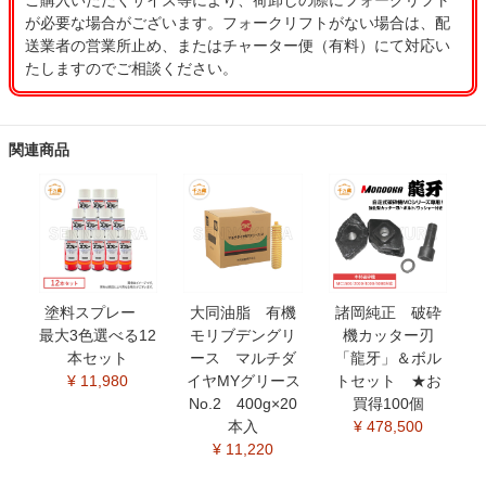
ご購入いただくサイズ等により、荷卸しの際にフォークリフト
が必要な場合がございます。フォークリフトがない場合は、配
送業者の営業所止め、またはチャーター便（有料）にて対応い
たしますのでご相談ください。
関連商品
塗料スプレー
大同油脂 有機
諸岡純正 破砕
最大3色選べる12
モリブデングリ
機カッター刃
本セット
ース マルチダ
「龍牙」＆ボル
¥ 11,980
イヤMYグリース
トセット ★お
No.2 400g×20
買得100個
本入
¥ 478,500
¥ 11,220