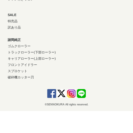
SALE
特売品
訳あり品
諸岡純正
ゴムクローラー
トラックローラー(下部ローラー)
キャリアローラー(上部ローラー)
フロントアイドラー
スプロケット
破砕機カッター刃
©SENNOKURA All rights reserved.