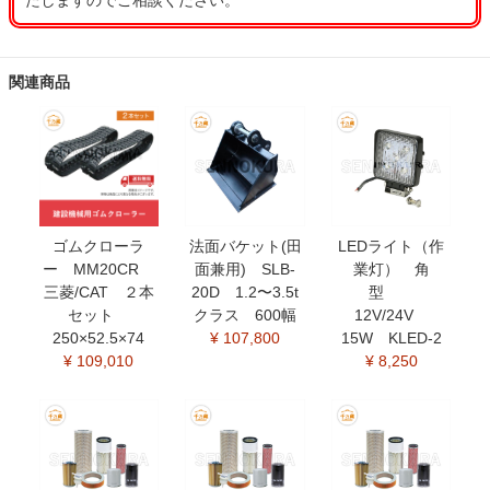
たしますのでご相談ください。
関連商品
ゴムクローラ
法面バケット(田
LEDライト（作
ー MM20CR
面兼用) SLB-
業灯） 角
三菱/CAT ２本
20D 1.2〜3.5t
型
セット
クラス 600幅
12V/24V
250×52.5×74
¥ 107,800
15W KLED-2
¥ 109,010
¥ 8,250