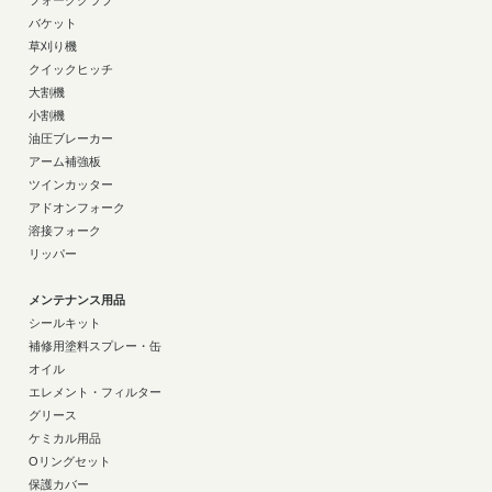
フォーククラブ
バケット
草刈り機
クイックヒッチ
大割機
小割機
油圧ブレーカー
アーム補強板
ツインカッター
アドオンフォーク
溶接フォーク
リッパー
メンテナンス用品
シールキット
補修用塗料スプレー・缶
オイル
エレメント・フィルター
グリース
ケミカル用品
Oリングセット
保護カバー