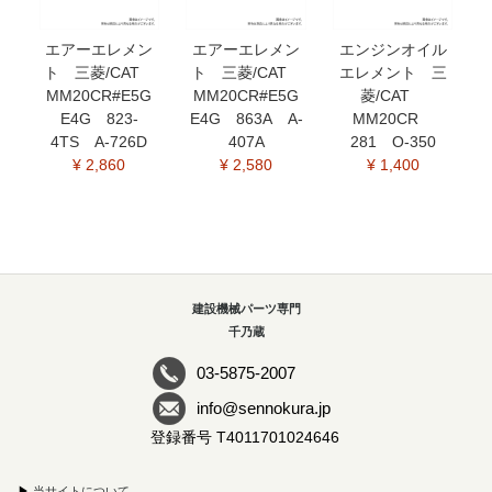
エアーエレメン
エアーエレメン
エンジンオイル
ト 三菱/CAT
ト 三菱/CAT
エレメント 三
MM20CR#E5G
MM20CR#E5G
菱/CAT
E4G 823-
E4G 863A A-
MM20CR
4TS A-726D
407A
281 O-350
¥ 2,860
¥ 2,580
¥ 1,400
建設機械パーツ専門
千乃蔵
03-5875-2007
info@sennokura.jp
登録番号 T4011701024646
▶
当サイトについて