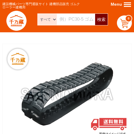
Menu
Menu
建設機械パーツ専門通販サイト 建機部品販売 ゴムク
ローラー建機用
0
検索