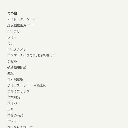
その他
オペレーターシート
建設機械用カバー
バッテリー
ライト
ミラー
バックカメラ
ハンマーナイフモア刃(草刈機刃)
チゼル
破砕機用部品
敷板
ゴム製敷板
タイヤストッパー(車輪止め)
アルミブリッジ
作業用品
ワイパー
工具
季節の商品
パレット
ファン付きウェア