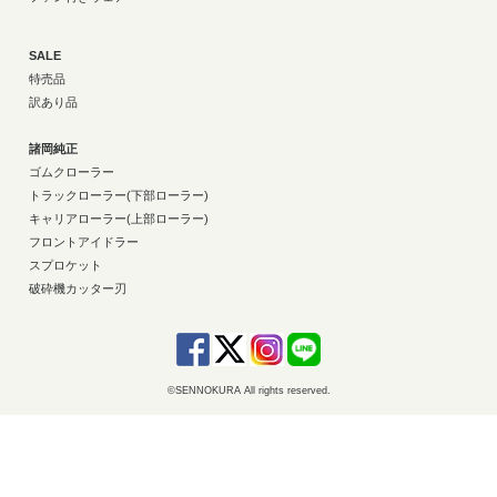
SALE
特売品
訳あり品
諸岡純正
ゴムクローラー
トラックローラー(下部ローラー)
キャリアローラー(上部ローラー)
フロントアイドラー
スプロケット
破砕機カッター刃
©SENNOKURA All rights reserved.