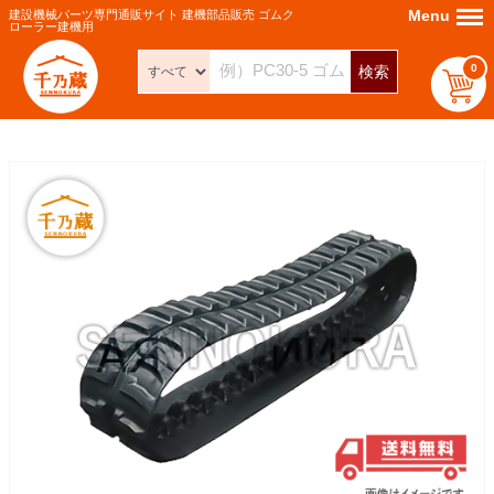
Menu
Menu
建設機械パーツ専門通販サイト 建機部品販売 ゴムク
ローラー建機用
0
検索