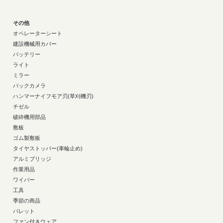
その他
オペレーターシート
建設機械用カバー
バッテリー
ライト
ミラー
バックカメラ
ハンマーナイフモア刃(草刈機刃)
チゼル
破砕機用部品
敷板
ゴム製敷板
タイヤストッパー(車輪止め)
アルミブリッジ
作業用品
ワイパー
工具
季節の商品
パレット
ファン付きウェア