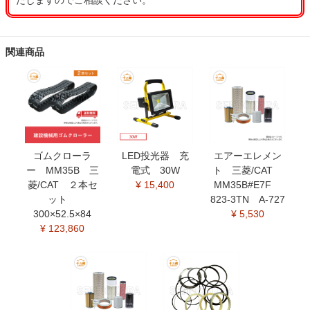
たしますのでご相談ください。
関連商品
ゴムクローラ
LED投光器 充
エアーエレメン
ー MM35B 三
電式 30W
ト 三菱/CAT
菱/CAT ２本セ
¥ 15,400
MM35B#E7F
ット
823-3TN A-727
300×52.5×84
¥ 5,530
¥ 123,860