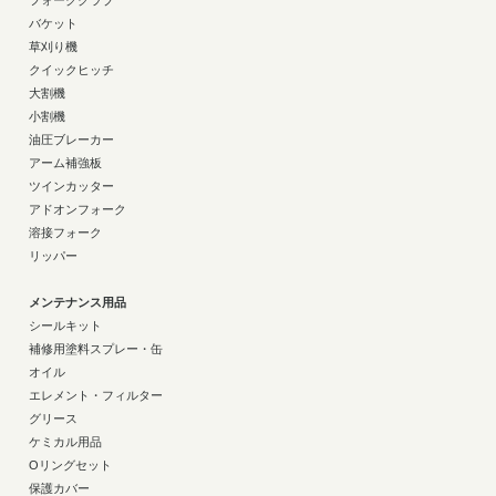
フォーククラブ
バケット
草刈り機
クイックヒッチ
大割機
小割機
油圧ブレーカー
アーム補強板
ツインカッター
アドオンフォーク
溶接フォーク
リッパー
メンテナンス用品
シールキット
補修用塗料スプレー・缶
オイル
エレメント・フィルター
グリース
ケミカル用品
Oリングセット
保護カバー