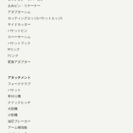
止めピン・リテーナー
アダプターシム
カッティングエッジ(バケットエッジ)
サイドカッター
バケットピン
スペーサーシム
バケットフック
Hリンク
Iリンク
変換アダプター
アタッチメント
フォーククラブ
バケット
草刈り機
クイックヒッチ
大割機
小割機
油圧ブレーカー
アーム補強板