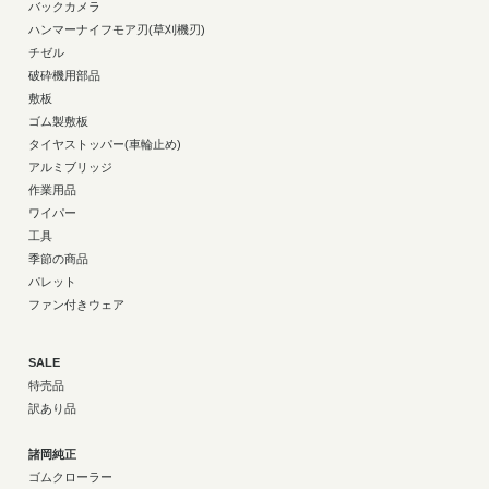
バックカメラ
ハンマーナイフモア刃(草刈機刃)
チゼル
破砕機用部品
敷板
ゴム製敷板
タイヤストッパー(車輪止め)
アルミブリッジ
作業用品
ワイパー
工具
季節の商品
パレット
ファン付きウェア
SALE
特売品
訳あり品
諸岡純正
ゴムクローラー