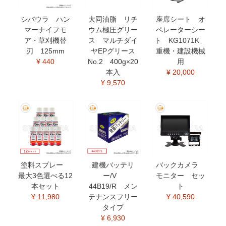
シバウラ ハン
大同油脂 リチ
座席シート オ
マーナイフモ
ウム極圧グリー
ペレーターシー
ア・草刈機替
ス マルチダイ
ト KG1071K
刃 125mm
ヤEPグリース
重機・建設機械
¥ 440
No.2 400g×20
用
本入
¥ 20,000
¥ 9,570
塗料スプレー
建機バッテリ
バックカメラ
最大3色選べる12
ー/V
モニター セッ
本セット
44B19/R メン
ト
¥ 11,980
テナンスフリー
¥ 40,590
タイプ
¥ 6,930