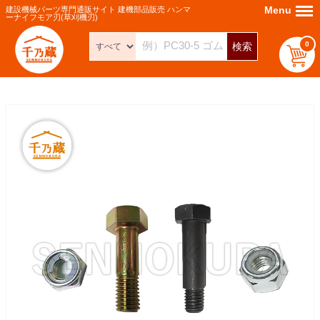
Menu
Menu
建設機械パーツ専門通販サイト 建機部品販売 ハンマ
ーナイフモア刃(草刈機刃)
0
検索