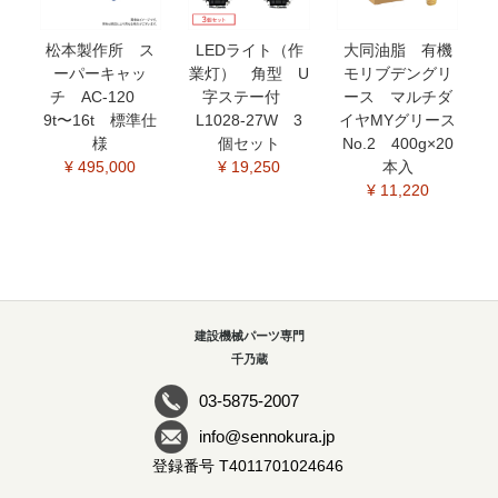
松本製作所 ス
LEDライト（作
大同油脂 有機
ーパーキャッ
業灯） 角型 U
モリブデングリ
チ AC-120
字ステー付
ース マルチダ
9t〜16t 標準仕
L1028-27W 3
イヤMYグリース
様
個セット
No.2 400g×20
¥ 495,000
¥ 19,250
本入
¥ 11,220
建設機械パーツ専門
千乃蔵
03-5875-2007
info@sennokura.jp
登録番号 T4011701024646