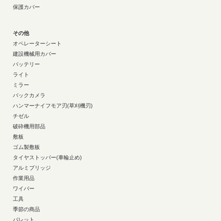
保護カバー
その他
オペレーターシート
建設機械用カバー
バッテリー
ライト
ミラー
バックカメラ
ハンマーナイフモア刃(草刈機刃)
チゼル
破砕機用部品
敷板
ゴム製敷板
タイヤストッパー(車輪止め)
アルミブリッジ
作業用品
ワイパー
工具
季節の商品
パレット