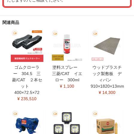
たしますのでご相談ください。
関連商品
ゴムクローラ
塗料スプレー
ウッドプラスチ
ー 304.5 三
三菱/CAT イエ
ック製敷板 デ
菱/CAT ２本セ
ロー 300ml
ィバン
ット
¥ 1,100
910×1820×13mm
400×72.5×72
¥ 14,300
¥ 235,510