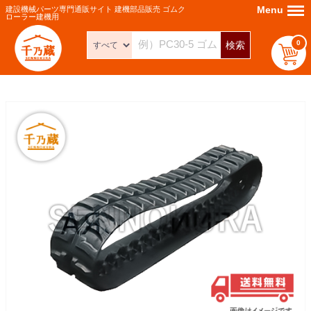
Menu
Menu
建設機械パーツ専門通販サイト 建機部品販売 ゴムク
ローラー建機用
0
検索