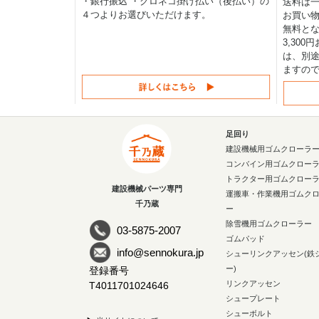
・銀行振込 ・クロネコ掛け払い（後払い）の
送料は一律
４つよりお選びいただけます。
お買い物
無料と
3,30
は、別途
ますの
足回り
建設機械用ゴムクローラ
コンバイン用ゴムクロー
トラクター用ゴムクロー
建設機械パーツ専門
運搬車・作業機用ゴムク
千乃蔵
ー
除雪機用ゴムクローラー
03-5875-2007
ゴムパッド
info@sennokura.jp
シューリンクアッセン(鉄
ー)
登録番号
リンクアッセン
T4011701024646
シュープレート
シューボルト