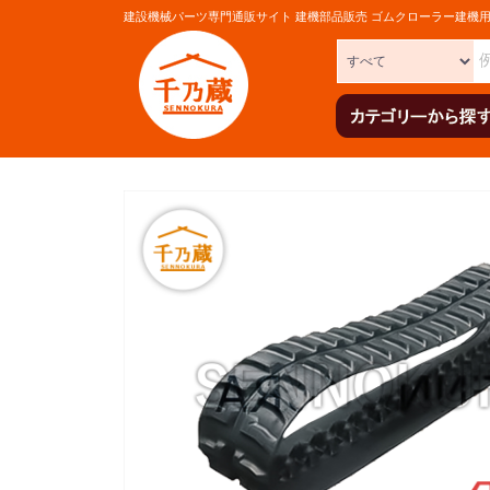
建設機械パーツ専門通販サイト 建機部品販売 ゴムクローラー建機