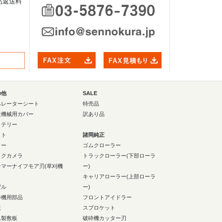
品返送料
の他
SALE
ペレーターシート
特売品
設機械用カバー
訳あり品
ッテリー
イト
諸岡純正
ラー
ゴムクローラー
ックカメラ
トラックローラー(下部ローラ
ンマーナイフモア刃(草刈機
ー)
キャリアローラー(上部ローラ
ゼル
ー)
砕機用部品
フロントアイドラー
板
スプロケット
ム製敷板
破砕機カッター刃