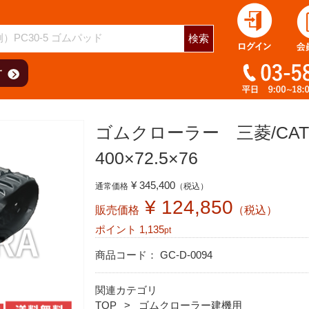
用
検索
ゴムクローラー 三菱/CA
400×72.5×76
¥ 345,400
通常価格
（税込）
¥ 124,850
販売価格
（税込）
ポイント
1,135
pt
商品コード：
GC-D-0094
関連カテゴリ
TOP
ゴムクローラー建機用