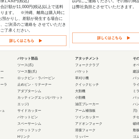
1,430円(税込)
以内にご連絡ください。その際の商
合計額が11,000円(税込)以上で送料
は弊社負担とさせていただきます。
なります。 ※沖縄、離島は購入時に
0円お預かりし、差額が発生する場合に
、ご決済のご連絡を させていただき
でご了承ください。
バケット部品
アタッチメント
そ
ー
ツース(爪)
フォーククラブ
オ
ラー
ツース盤(爪)
バケット
建
ラー
ロックピン・ラバーピン
草刈り機
バ
ローラ
止めピン・リテーナー
クイックヒッチ
ラ
アダプターシム
大割機
ミ
カッティングエッジ(バケット
小割機
バ
エッジ)
油圧ブレーカー
ハ
シュ
サイドカッター
アーム補強板
刃)
バケットピン
ツインカッター
チ
スペーサーシム
アドオンフォーク
破
バケットフック
溶接フォーク
敷
Hリンク
リッパー
ゴ