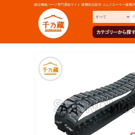
建設機械パーツ専門通販サイト 建機部品販売 ゴムクローラー建機