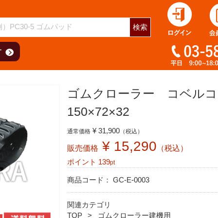
用
検索
ゴムクローラー コベルコ 
150×72×32
¥ 31,900
通常価格
（税込）
¥ 15,290
販売価格
（税込）
ポイント
139
pt
商品コード：
GC-E-0003
関連カテゴリ
TOP
ゴムクローラー建機用