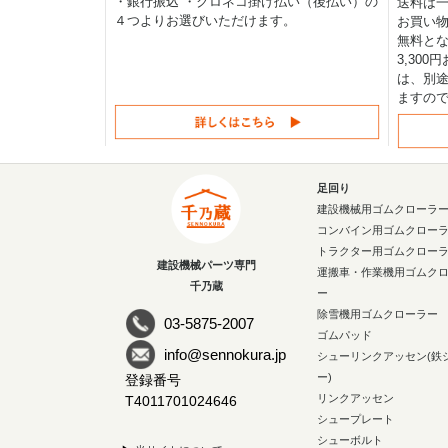
・銀行振込 ・クロネコ掛け払い（後払い）の
送料は一律
４つよりお選びいただけます。
お買い物
無料と
3,30
は、別途
ますの
足回り
建設機械用ゴムクローラ
コンバイン用ゴムクロー
トラクター用ゴムクロー
建設機械パーツ専門
運搬車・作業機用ゴムク
千乃蔵
ー
除雪機用ゴムクローラー
03-5875-2007
ゴムパッド
info@sennokura.jp
シューリンクアッセン(鉄
ー)
登録番号
リンクアッセン
T4011701024646
シュープレート
シューボルト