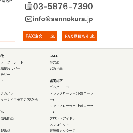
品返送料
の他
SALE
ペレーターシート
特売品
設機械用カバー
訳あり品
ッテリー
イト
諸岡純正
ラー
ゴムクローラー
ックカメラ
トラックローラー(下部ローラ
ンマーナイフモア刃(草刈機
ー)
キャリアローラー(上部ローラ
ゼル
ー)
砕機用部品
フロントアイドラー
板
スプロケット
ム製敷板
破砕機カッター刃