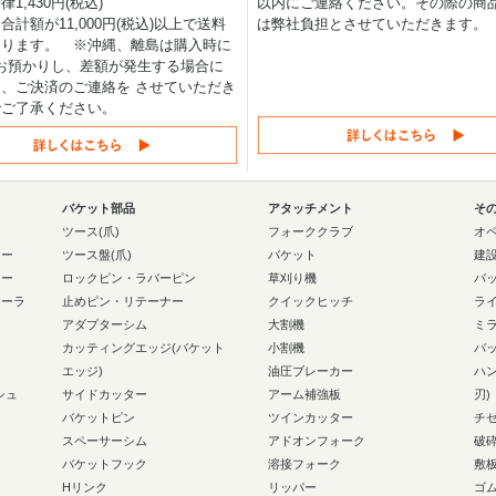
1,430円(税込)
以内にご連絡ください。その際の商
合計額が11,000円(税込)以上で送料
は弊社負担とさせていただきます。
なります。 ※沖縄、離島は購入時に
0円お預かりし、差額が発生する場合に
、ご決済のご連絡を させていただき
でご了承ください。
バケット部品
アタッチメント
そ
ー
ツース(爪)
フォーククラブ
オ
ラー
ツース盤(爪)
バケット
建
ラー
ロックピン・ラバーピン
草刈り機
バ
ローラ
止めピン・リテーナー
クイックヒッチ
ラ
アダプターシム
大割機
ミ
カッティングエッジ(バケット
小割機
バ
エッジ)
油圧ブレーカー
ハ
シュ
サイドカッター
アーム補強板
刃)
バケットピン
ツインカッター
チ
スペーサーシム
アドオンフォーク
破
バケットフック
溶接フォーク
敷
Hリンク
リッパー
ゴ