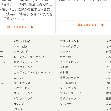
なります。 ※沖縄、離島は購入時に
0円お預かりし、差額が発生する場合に
、ご決済のご連絡を させていただき
でご了承ください。
バケット部品
アタッチメント
そ
ー
ツース(爪)
フォーククラブ
オ
ラー
ツース盤(爪)
バケット
建
ラー
ロックピン・ラバーピン
草刈り機
バ
ローラ
止めピン・リテーナー
クイックヒッチ
ラ
アダプターシム
大割機
ミ
カッティングエッジ(バケット
小割機
バ
エッジ)
油圧ブレーカー
ハ
シュ
サイドカッター
アーム補強板
刃)
バケットピン
ツインカッター
チ
スペーサーシム
アドオンフォーク
破
バケットフック
溶接フォーク
敷
Hリンク
リッパー
ゴ
ーラ
Iリンク
タ