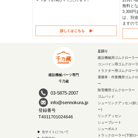
無料と
3,30
は、別途
ますの
足回り
建設機械用ゴムクローラ
コンバイン用ゴムクロー
トラクター用ゴムクロー
建設機械パーツ専門
運搬車・作業機用ゴムク
千乃蔵
ー
除雪機用ゴムクローラー
03-5875-2007
ゴムパッド
info@sennokura.jp
シューリンクアッセン(鉄
ー)
登録番号
リンクアッセン
T4011701024646
シュープレート
シューボルト
▶
当サイトについて
トラックローラー(下部ロ