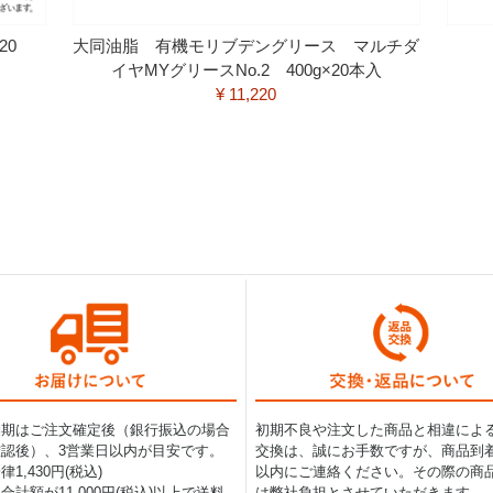
120
大同油脂 有機モリブデングリース マルチダ
イヤMYグリースNo.2 400g×20本入
¥ 11,220
納期はご注文確定後（銀行振込の場合
初期不良や注文した商品と相違によ
認後）、3営業日以内が目安です。
交換は、誠にお手数ですが、商品到着
1,430円(税込)
以内にご連絡ください。その際の商
合計額が11,000円(税込)以上で送料
は弊社負担とさせていただきます。