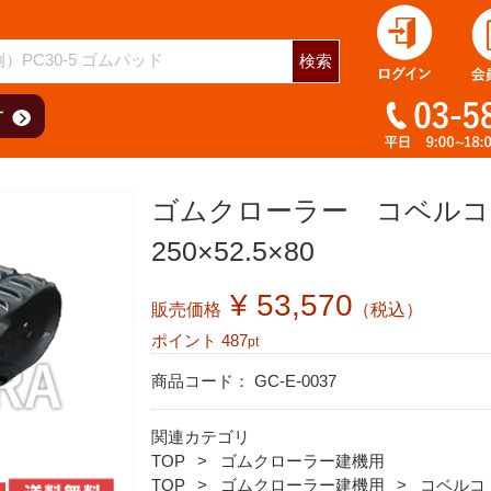
用
検索
ゴムクローラー コベルコ 
250×52.5×80
¥ 53,570
販売価格
（税込）
ポイント
487
pt
商品コード：
GC-E-0037
関連カテゴリ
TOP
ゴムクローラー建機用
TOP
ゴムクローラー建機用
コベルコ