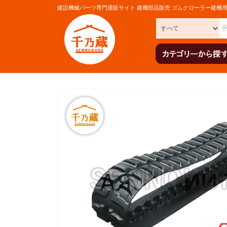
建設機械パーツ専門通販サイト 建機部品販売 ゴムクローラー建機