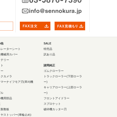
の他
SALE
ペレーターシート
特売品
設機械用カバー
訳あり品
ッテリー
イト
諸岡純正
ラー
ゴムクローラー
ックカメラ
トラックローラー(下部ローラ
ンマーナイフモア刃(草刈機
ー)
キャリアローラー(上部ローラ
ゼル
ー)
砕機用部品
フロントアイドラー
板
スプロケット
ム製敷板
破砕機カッター刃
イヤストッパー(車輪止め)