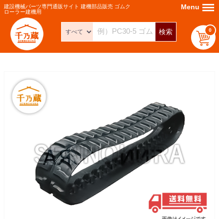
Menu
Menu
建設機械パーツ専門通販サイト 建機部品販売 ゴムク
ローラー建機用
0
検索