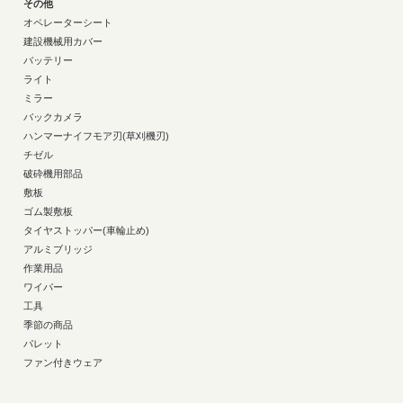
その他
オペレーターシート
建設機械用カバー
バッテリー
ライト
ミラー
バックカメラ
ハンマーナイフモア刃(草刈機刃)
チゼル
破砕機用部品
敷板
ゴム製敷板
タイヤストッパー(車輪止め)
アルミブリッジ
作業用品
ワイパー
工具
季節の商品
パレット
ファン付きウェア