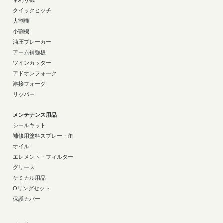
草刈り機
クイックヒッチ
大割機
小割機
油圧ブレーカー
アーム補強板
ツインカッター
アドオンフォーク
溶接フォーク
リッパー
メンテナンス用品
シールキット
補修用塗料スプレー・缶
オイル
エレメント・フィルター
グリース
ケミカル用品
Oリングセット
保護カバー