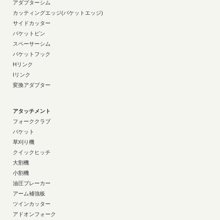
アダプターシム
カッティングエッジ(バケットエッジ)
サイドカッター
バケットピン
スペーサーシム
バケットフック
Hリンク
Iリンク
変換アダプター
アタッチメント
フォーククラブ
バケット
草刈り機
クイックヒッチ
大割機
小割機
油圧ブレーカー
アーム補強板
ツインカッター
アドオンフォーク