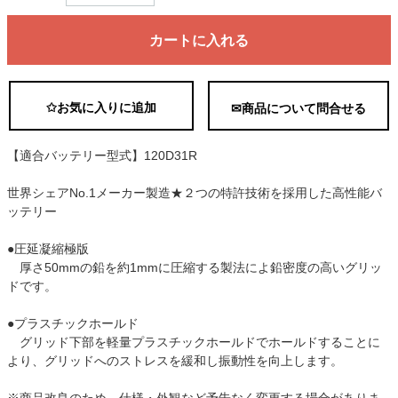
カートに入れる
✩お気に入りに追加
✉商品について問合せる
【適合バッテリー型式】120D31R
世界シェアNo.1メーカー製造★２つの特許技術を採用した高性能バ
ッテリー
●圧延凝縮極版
厚さ50mmの鉛を約1mmに圧縮する製法によ鉛密度の高いグリッ
ドです。
●プラスチックホールド
グリッド下部を軽量プラスチックホールドでホールドすることに
より、グリッドへのストレスを緩和し振動性を向上します。