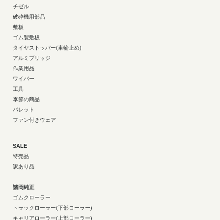
チゼル
破砕機用部品
敷板
ゴム製敷板
タイヤストッパー(車輪止め)
アルミブリッジ
作業用品
ワイパー
工具
季節の商品
パレット
ファン付きウェア
SALE
特売品
訳あり品
諸岡純正
ゴムクローラー
トラックローラー(下部ローラー)
キャリアローラー(上部ローラー)