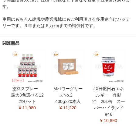
※商品改良のため、仕様・外観など予告なく変更する場合がありま
す。
車用はもちろん建機や農業機械にもご利用頂ける多用途向けバッテ
リーです。３年または６万kmまでの補償付です。
関連商品
塗料スプレー
Mパワーグリー
JX日鉱日石エネ
最大3色選べる12
スNo.2
ルギー 作動
本セット
400g×20本入
油 20L缶 スー
¥ 11,980
¥ 11,220
パーハイランド
#46
¥ 10,890