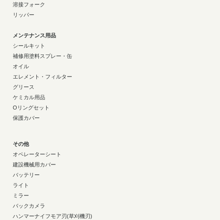
溶接フォーク
リッパー
メンテナンス用品
シールキット
補修用塗料スプレー・缶
オイル
エレメント・フィルター
グリース
ケミカル用品
Oリングセット
保護カバー
その他
オペレーターシート
建設機械用カバー
バッテリー
ライト
ミラー
バックカメラ
ハンマーナイフモア刃(草刈機刃)