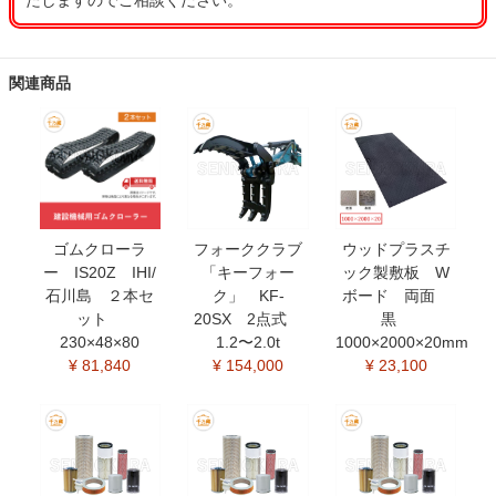
たしますのでご相談ください。
関連商品
ゴムクローラ
フォーククラブ
ウッドプラスチ
ー IS20Z IHI/
「キーフォー
ック製敷板 W
石川島 ２本セ
ク」 KF-
ボード 両面
ット
20SX 2点式
黒
230×48×80
1.2〜2.0t
1000×2000×20mm
¥ 81,840
¥ 154,000
¥ 23,100