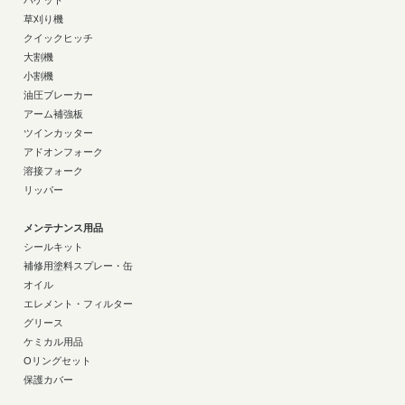
バケット
草刈り機
クイックヒッチ
大割機
小割機
油圧ブレーカー
アーム補強板
ツインカッター
アドオンフォーク
溶接フォーク
リッパー
メンテナンス用品
シールキット
補修用塗料スプレー・缶
オイル
エレメント・フィルター
グリース
ケミカル用品
Oリングセット
保護カバー