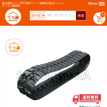
Menu
Menu
建設機械パーツ専門通販サイト 建機部品販売 ゴムク
ローラー建機用
0
検索