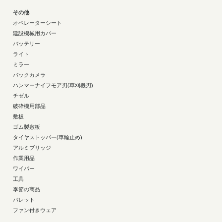
その他
オペレーターシート
建設機械用カバー
バッテリー
ライト
ミラー
バックカメラ
ハンマーナイフモア刃(草刈機刃)
チゼル
破砕機用部品
敷板
ゴム製敷板
タイヤストッパー(車輪止め)
アルミブリッジ
作業用品
ワイパー
工具
季節の商品
パレット
ファン付きウェア