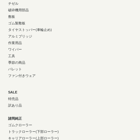
チゼル
破砕機用部品
敷板
ゴム製敷板
タイヤストッパー(車輪止め)
アルミブリッジ
作業用品
ワイパー
工具
季節の商品
パレット
ファン付きウェア
SALE
特売品
訳あり品
諸岡純正
ゴムクローラー
トラックローラー(下部ローラー)
キャリアローラー(上部ローラー)