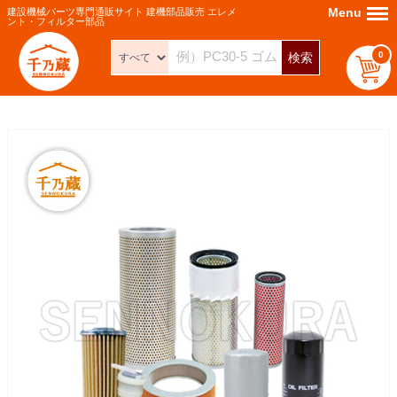
Menu
Menu
建設機械パーツ専門通販サイト 建機部品販売 エレメ
ント・フィルター部品
0
検索