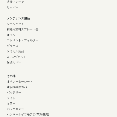
溶接フォーク
リッパー
メンテナンス用品
シールキット
補修用塗料スプレー・缶
オイル
エレメント・フィルター
グリース
ケミカル用品
Oリングセット
保護カバー
その他
オペレーターシート
建設機械用カバー
バッテリー
ライト
ミラー
バックカメラ
ハンマーナイフモア刃(草刈機刃)