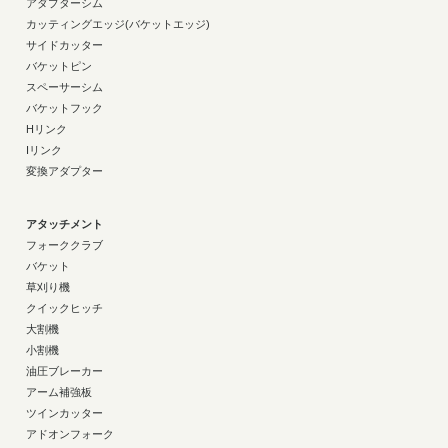
アダプターシム
カッティングエッジ(バケットエッジ)
サイドカッター
バケットピン
スペーサーシム
バケットフック
Hリンク
Iリンク
変換アダプター
アタッチメント
フォーククラブ
バケット
草刈り機
クイックヒッチ
大割機
小割機
油圧ブレーカー
アーム補強板
ツインカッター
アドオンフォーク