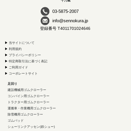
千乃蔵
03-5875-2007
info@sennokura.jp
登録番号 T4011701024646
▶
当サイトについて
▶
利用規約
▶
プライバシーポリシー
▶
特定商取引法に基づく表記
▶
ご利用ガイド
▶
コーポレートサイト
足回り
建設機械用ゴムクローラー
コンバイン用ゴムクローラー
トラクター用ゴムクローラー
運搬車・作業機用ゴムクローラー
除雪機用ゴムクローラー
ゴムパッド
シューリンクアッセン(鉄シュー)