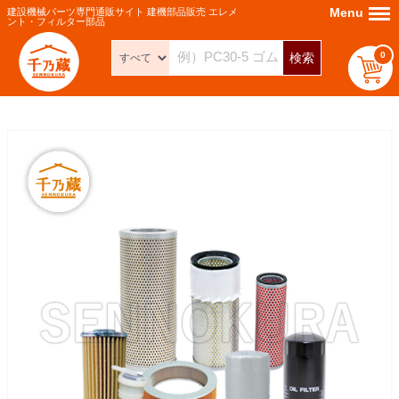
Menu
Menu
建設機械パーツ専門通販サイト 建機部品販売 エレメ
ント・フィルター部品
0
検索