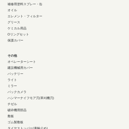
補修用塗料スプレー・缶
オイル
エレメント・フィルター
グリース
ケミカル用品
Oリングセット
保護カバー
その他
オペレーターシート
建設機械用カバー
バッテリー
ライト
ミラー
バックカメラ
ハンマーナイフモア刃(草刈機刃)
チゼル
破砕機用部品
敷板
ゴム製敷板
タイヤストッパー(車輪止め)