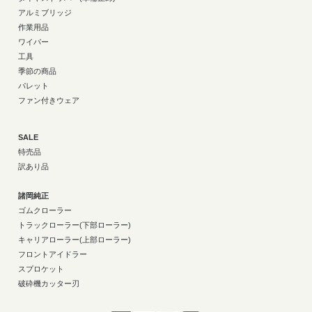
アルミブリッジ
作業用品
ワイパー
工具
季節の商品
パレット
ファン付きウェア
SALE
特売品
訳あり品
諸岡純正
ゴムクローラー
トラックローラー(下部ローラー)
キャリアローラー(上部ローラー)
フロントアイドラー
スプロケット
破砕機カッター刃