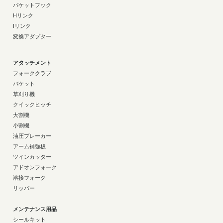
バケットフック
Hリンク
Iリンク
変換アダプター
アタッチメント
フォーククラブ
バケット
草刈り機
クイックヒッチ
大割機
小割機
油圧ブレーカー
アーム補強板
ツインカッター
アドオンフォーク
溶接フォーク
リッパー
メンテナンス用品
シールキット