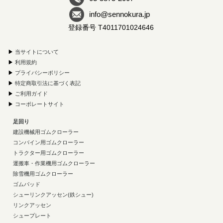
info@sennokura.jp
登録番号 T4011701024646
▶
当サイトについて
▶
利用規約
▶
プライバシーポリシー
▶
特定商取引法に基づく表記
▶
ご利用ガイド
▶
コーポレートサイト
足回り
建設機械用ゴムクローラー
コンバイン用ゴムクローラー
トラクター用ゴムクローラー
運搬車・作業機用ゴムクローラー
除雪機用ゴムクローラー
ゴムパッド
シューリンクアッセン(鉄シュー)
リンクアッセン
シュープレート