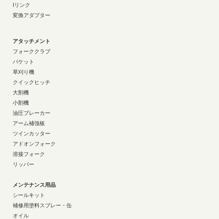
Iリンク
変換アダプター
アタッチメント
フォーククラブ
バケット
草刈り機
クイックヒッチ
大割機
小割機
油圧ブレーカー
アーム補強板
ツインカッター
アドオンフォーク
溶接フォーク
リッパー
メンテナンス用品
シールキット
補修用塗料スプレー・缶
オイル