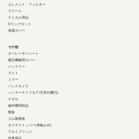
エレメント・フィルター
グリース
ケミカル用品
Oリングセット
保護カバー
その他
オペレーターシート
建設機械用カバー
バッテリー
ライト
ミラー
バックカメラ
ハンマーナイフモア刃(草刈機刃)
チゼル
破砕機用部品
敷板
ゴム製敷板
タイヤストッパー(車輪止め)
アルミブリッジ
作業用品