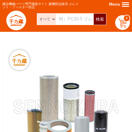
Menu
Menu
建設機械パーツ専門通販サイト 建機部品販売 エレメ
ント・フィルター部品
0
検索