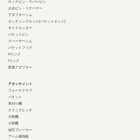
ロックピン・ラバーピン
止めピン・リテーナー
アダプターシム
カッティングエッジ(バケットエッジ)
サイドカッター
バケットピン
スペーサーシム
バケットフック
Hリンク
Iリンク
変換アダプター
アタッチメント
フォーククラブ
バケット
草刈り機
クイックヒッチ
大割機
小割機
油圧ブレーカー
アーム補強板