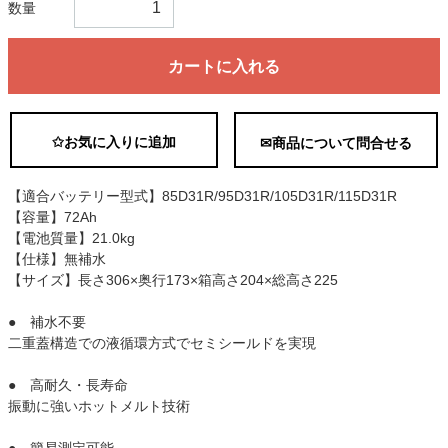
数量
カートに入れる
✩お気に入りに追加
✉商品について問合せる
【適合バッテリー型式】85D31R/95D31R/105D31R/115D31R
【容量】72Ah
【電池質量】21.0kg
【仕様】無補水
【サイズ】長さ306×奥行173×箱高さ204×総高さ225
● 補水不要
二重蓋構造での液循環方式でセミシールドを実現
● 高耐久・長寿命
振動に強いホットメルト技術