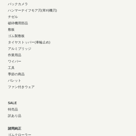
バックカメラ
ハンマーナイフモア刃(草刈機刃)
チゼル
破砕機用部品
敷板
ゴム製敷板
タイヤストッパー(車輪止め)
アルミブリッジ
作業用品
ワイパー
工具
季節の商品
パレット
ファン付きウェア
SALE
特売品
訳あり品
諸岡純正
ゴムクローラー