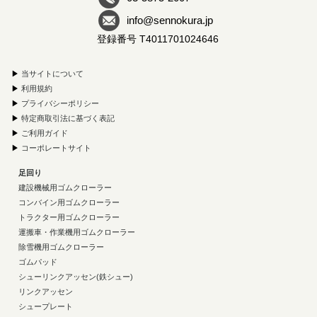
info@sennokura.jp
登録番号 T4011701024646
▶
当サイトについて
▶
利用規約
▶
プライバシーポリシー
▶
特定商取引法に基づく表記
▶
ご利用ガイド
▶
コーポレートサイト
足回り
建設機械用ゴムクローラー
コンバイン用ゴムクローラー
トラクター用ゴムクローラー
運搬車・作業機用ゴムクローラー
除雪機用ゴムクローラー
ゴムパッド
シューリンクアッセン(鉄シュー)
リンクアッセン
シュープレート