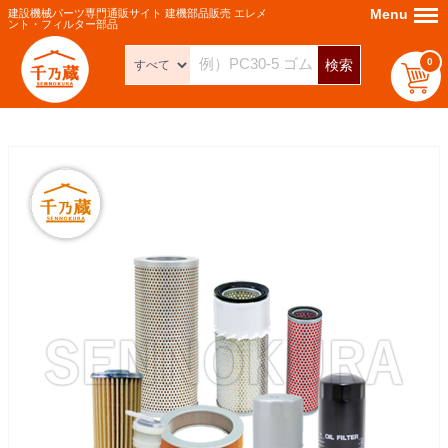
Menu
Menu
建設機械パーツ専門通販サイト 建機部品販売 エレメ
ント・フィルター部品
0
検索