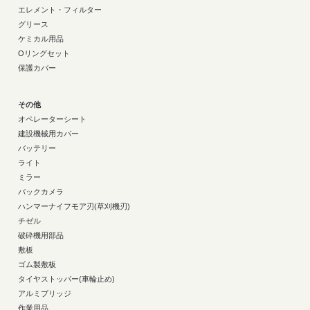
エレメント・フィルター
グリース
ケミカル用品
Oリングセット
保護カバー
その他
オペレーターシート
建設機械用カバー
バッテリー
ライト
ミラー
バックカメラ
ハンマーナイフモア刃(草刈機刃)
チゼル
破砕機用部品
敷板
ゴム製敷板
タイヤストッパー(車輪止め)
アルミブリッジ
作業用品