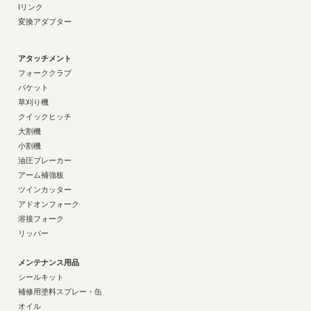
Iリンク
変換アダプター
アタッチメント
フォーククラブ
バケット
草刈り機
クイックヒッチ
大割機
小割機
油圧ブレーカー
アーム補強板
ツインカッター
アドオンフォーク
溶接フォーク
リッパー
メンテナンス用品
シールキット
補修用塗料スプレー・缶
オイル