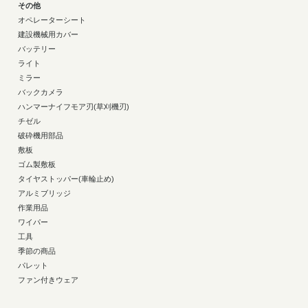
その他
オペレーターシート
建設機械用カバー
バッテリー
ライト
ミラー
バックカメラ
ハンマーナイフモア刃(草刈機刃)
チゼル
破砕機用部品
敷板
ゴム製敷板
タイヤストッパー(車輪止め)
アルミブリッジ
作業用品
ワイパー
工具
季節の商品
パレット
ファン付きウェア