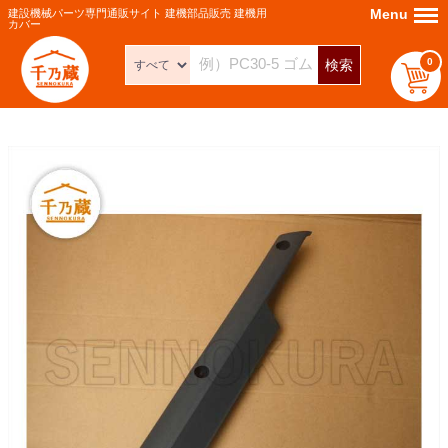
Menu
Menu
建設機械パーツ専門通販サイト 建機部品販売 建機用
カバー
0
検索