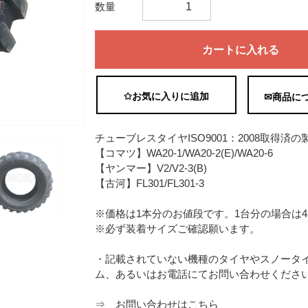
数量
カートに入れる
✩お気に入りに追加
✉商品に
チューブレスタイヤISO9001：2008取得済
【コマツ】WA20-1/WA20-2(E)/WA20-6
【ヤンマー】V2/V2-3(B)
【古河】FL301/FL301-3
※価格は1本分のお値段です。1台分の場合は
※必ず装着サイズご確認願います。
・記載されていない機種のタイヤやスノータ
ム、あるいはお電話にてお問い合わせくださ
⇒
お問い合わせはこちら