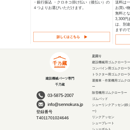
・銀行振込 ・クロネコ掛け払い（後払い）の
送料は一律
４つよりお選びいただけます。
お買い物
無料と
3,30
は、別途
ますの
足回り
建設機械用ゴムクローラ
コンバイン用ゴムクロー
トラクター用ゴムクロー
建設機械パーツ専門
運搬車・作業機用ゴムク
千乃蔵
ー
除雪機用ゴムクローラー
03-5875-2007
ゴムパッド
info@sennokura.jp
シューリンクアッセン(鉄
ー)
登録番号
リンクアッセン
T4011701024646
シュープレート
シューボルト