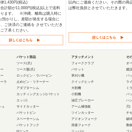
1,430円(税込)
以内にご連絡ください。その際の商
合計額が11,000円(税込)以上で送料
は弊社負担とさせていただきます。
なります。 ※沖縄、離島は購入時に
0円お預かりし、差額が発生する場合に
、ご決済のご連絡を させていただき
でご了承ください。
バケット部品
アタッチメント
そ
ー
ツース(爪)
フォーククラブ
オ
ラー
ツース盤(爪)
バケット
建
ラー
ロックピン・ラバーピン
草刈り機
バ
ローラ
止めピン・リテーナー
クイックヒッチ
ラ
アダプターシム
大割機
ミ
カッティングエッジ(バケット
小割機
バ
エッジ)
油圧ブレーカー
ハ
シュ
サイドカッター
アーム補強板
刃)
バケットピン
ツインカッター
チ
スペーサーシム
アドオンフォーク
破
バケットフック
溶接フォーク
敷
Hリンク
リッパー
ゴ