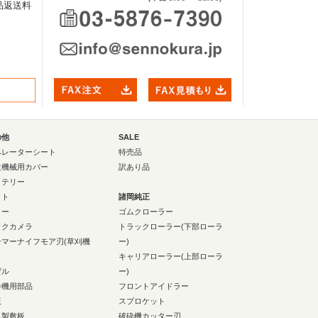
品返送料
の他
SALE
ペレーターシート
特売品
設機械用カバー
訳あり品
ッテリー
イト
諸岡純正
ラー
ゴムクローラー
ックカメラ
トラックローラー(下部ローラ
ンマーナイフモア刃(草刈機
ー)
キャリアローラー(上部ローラ
ゼル
ー)
砕機用部品
フロントアイドラー
板
スプロケット
ム製敷板
破砕機カッター刃