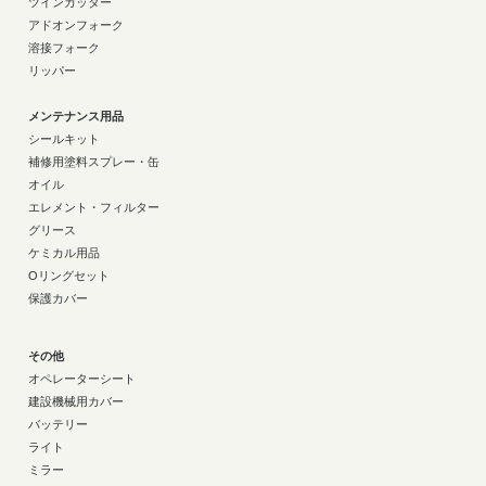
ツインカッター
アドオンフォーク
溶接フォーク
リッパー
メンテナンス用品
シールキット
補修用塗料スプレー・缶
オイル
エレメント・フィルター
グリース
ケミカル用品
Oリングセット
保護カバー
その他
オペレーターシート
建設機械用カバー
バッテリー
ライト
ミラー