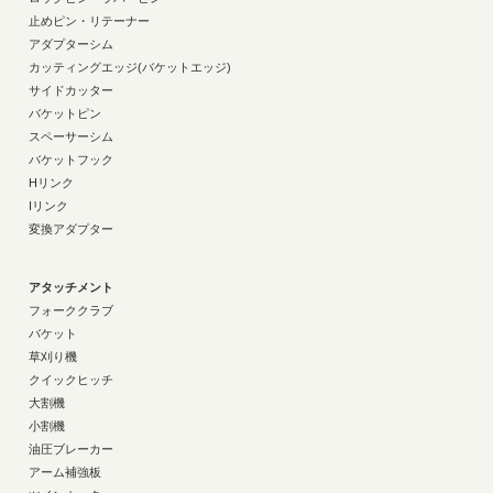
止めピン・リテーナー
アダプターシム
カッティングエッジ(バケットエッジ)
サイドカッター
バケットピン
スペーサーシム
バケットフック
Hリンク
Iリンク
変換アダプター
アタッチメント
フォーククラブ
バケット
草刈り機
クイックヒッチ
大割機
小割機
油圧ブレーカー
アーム補強板