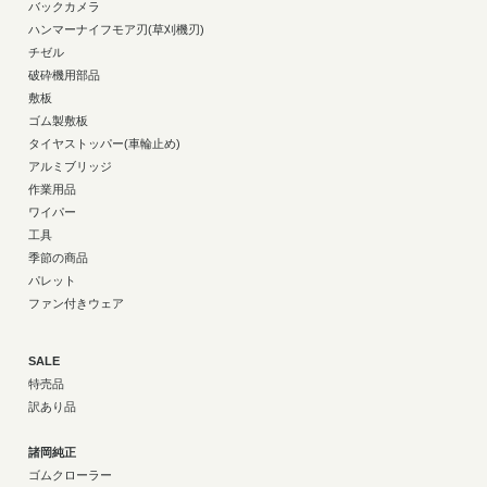
バックカメラ
ハンマーナイフモア刃(草刈機刃)
チゼル
破砕機用部品
敷板
ゴム製敷板
タイヤストッパー(車輪止め)
アルミブリッジ
作業用品
ワイパー
工具
季節の商品
パレット
ファン付きウェア
SALE
特売品
訳あり品
諸岡純正
ゴムクローラー