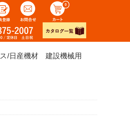
0
ス/日産機材 建設機械用