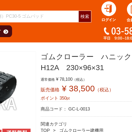
用
検索
ゴムクローラー ハニック
H12A 230×96×31
¥ 78,100
通常価格
（税込）
¥ 38,500
販売価格
（税込）
ポイント
350
pt
商品コード：
GC-L-0013
関連カテゴリ
TOP
ゴムクローラー建機用