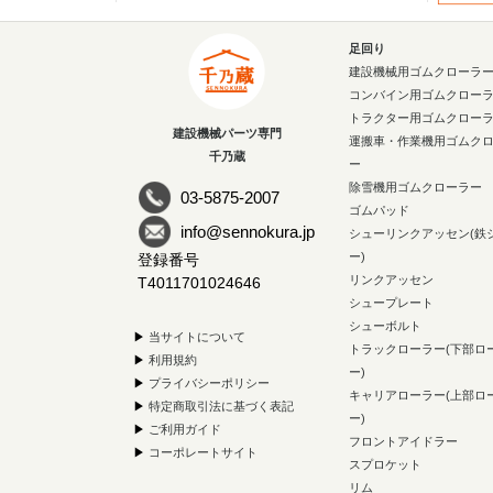
足回り
建設機械用ゴムクローラ
コンバイン用ゴムクロー
トラクター用ゴムクロー
建設機械パーツ専門
運搬車・作業機用ゴムク
千乃蔵
ー
除雪機用ゴムクローラー
03-5875-2007
ゴムパッド
info@sennokura.jp
シューリンクアッセン(鉄
ー)
登録番号
リンクアッセン
T4011701024646
シュープレート
シューボルト
▶
当サイトについて
トラックローラー(下部ロ
▶
利用規約
ー)
▶
プライバシーポリシー
キャリアローラー(上部ロ
▶
特定商取引法に基づく表記
ー)
▶
ご利用ガイド
フロントアイドラー
▶
コーポレートサイト
スプロケット
リム