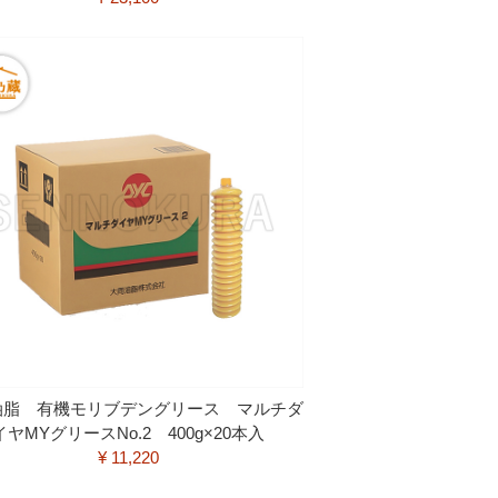
油脂 有機モリブデングリース マルチダ
イヤMYグリースNo.2 400g×20本入
¥ 11,220