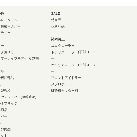
の他
SALE
ペレーターシート
特売品
設機械用カバー
訳あり品
ッテリー
イト
諸岡純正
ラー
ゴムクローラー
ックカメラ
トラックローラー(下部ローラ
ンマーナイフモア刃(草刈機
ー)
キャリアローラー(上部ローラ
ゼル
ー)
砕機用部品
フロントアイドラー
板
スプロケット
ム製敷板
破砕機カッター刃
イヤストッパー(車輪止め)
ルミブリッジ
業用品
イパー
具
節の商品
レット