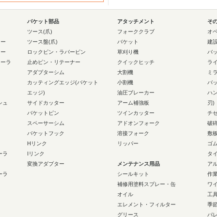
バケット部品
アタッチメント
そ
ー
ツース(爪)
フォーククラブ
オ
ラー
ツース盤(爪)
バケット
建
ラー
ロックピン・ラバーピン
草刈り機
バ
ローラ
止めピン・リテーナー
クイックヒッチ
ラ
アダプターシム
大割機
ミ
カッティングエッジ(バケット
小割機
バ
エッジ)
油圧ブレーカー
ハ
シュ
サイドカッター
アーム補強板
刃)
バケットピン
ツインカッター
チ
スペーサーシム
アドオンフォーク
破
バケットフック
溶接フォーク
敷
Hリンク
リッパー
ゴ
ーラ
Iリンク
タ
変換アダプター
メンテナンス用品
ア
ーラ
シールキット
作
補修用塗料スプレー・缶
ワ
オイル
工
エレメント・フィルター
季
グリース
パ