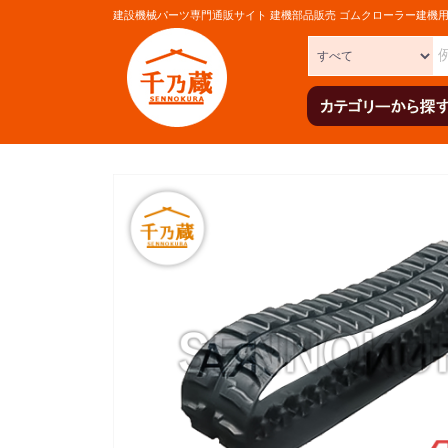
建設機械パーツ専門通販サイト 建機部品販売 ゴムクローラー建機