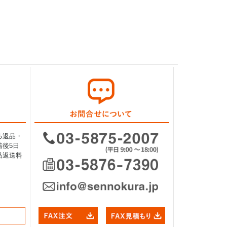
る返品・
後5日
品返送料