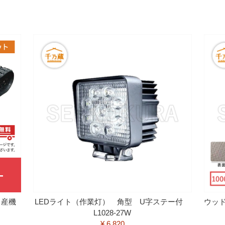
日産機
LEDライト（作業灯） 角型 U字ステー付
ウッ
L1028-27W
¥ 6,820