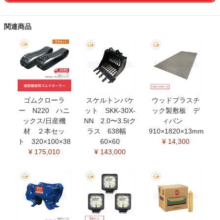
関連商品
ゴムクローラ
スケルトンバケ
ウッドプラスチ
ー N220 ハニ
ット SKK-30X-
ック製敷板 デ
ックス/日産機
NN 2.0〜3.5tク
ィバン
材 ２本セッ
ラス 638幅
910×1820×13mm
ト 320×100×38
60×60
¥ 14,300
¥ 175,010
¥ 143,000