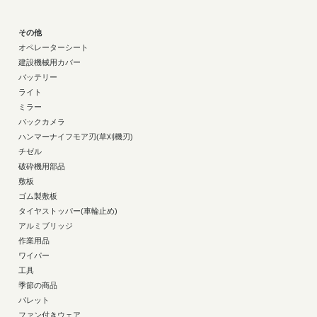
その他
オペレーターシート
建設機械用カバー
バッテリー
ライト
ミラー
バックカメラ
ハンマーナイフモア刃(草刈機刃)
チゼル
破砕機用部品
敷板
ゴム製敷板
タイヤストッパー(車輪止め)
アルミブリッジ
作業用品
ワイパー
工具
季節の商品
パレット
ファン付きウェア