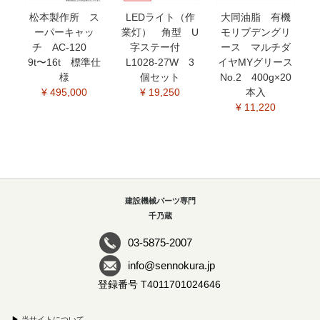
松本製作所 ス
LEDライト（作
大同油脂 有機
ーパーキャッ
業灯） 角型 U
モリブデングリ
チ AC-120
字ステー付
ース マルチダ
9t〜16t 標準仕
L1028-27W 3
イヤMYグリース
様
個セット
No.2 400g×20
¥ 495,000
¥ 19,250
本入
¥ 11,220
建設機械パーツ専門
千乃蔵
03-5875-2007
info@sennokura.jp
登録番号 T4011701024646
▶
当サイトについて