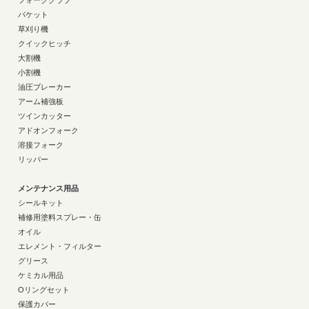
フォーククラブ
バケット
草刈り機
クイックヒッチ
大割機
小割機
油圧ブレーカー
アーム補強板
ツインカッター
アドオンフォーク
溶接フォーク
リッパー
メンテナンス用品
シールキット
補修用塗料スプレー・缶
オイル
エレメント・フィルター
グリース
ケミカル用品
Oリングセット
保護カバー