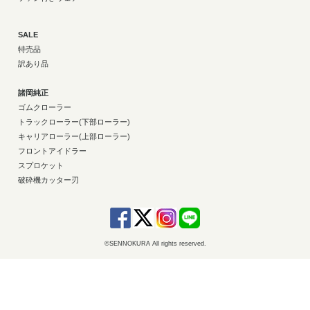
SALE
特売品
訳あり品
諸岡純正
ゴムクローラー
トラックローラー(下部ローラー)
キャリアローラー(上部ローラー)
フロントアイドラー
スプロケット
破砕機カッター刃
©SENNOKURA All rights reserved.