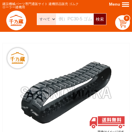
Menu
Menu
建設機械パーツ専門通販サイト 建機部品販売 ゴムク
ローラー建機用
0
検索