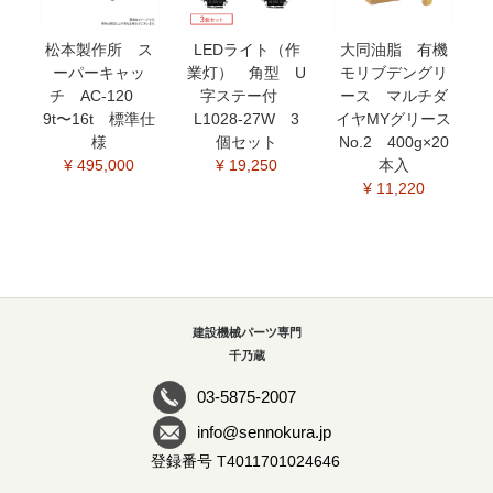
松本製作所 ス
LEDライト（作
大同油脂 有機
ーパーキャッ
業灯） 角型 U
モリブデングリ
チ AC-120
字ステー付
ース マルチダ
9t〜16t 標準仕
L1028-27W 3
イヤMYグリース
様
個セット
No.2 400g×20
¥ 495,000
¥ 19,250
本入
¥ 11,220
建設機械パーツ専門
千乃蔵
03-5875-2007
info@sennokura.jp
登録番号 T4011701024646