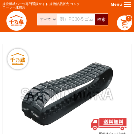
Menu
Menu
建設機械パーツ専門通販サイト 建機部品販売 ゴムク
ローラー建機用
0
検索