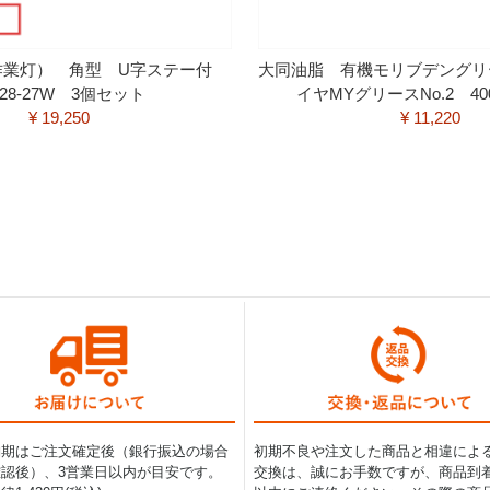
（作業灯） 角型 U字ステー付
大同油脂 有機モリブデングリ
028-27W 3個セット
イヤMYグリースNo.2 40
¥ 19,250
¥ 11,220
納期はご注文確定後（銀行振込の場合
初期不良や注文した商品と相違によ
認後）、3営業日以内が目安です。
交換は、誠にお手数ですが、商品到着