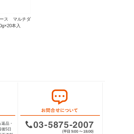
ース マルチダ
0g×20本入
る返品・
後5日