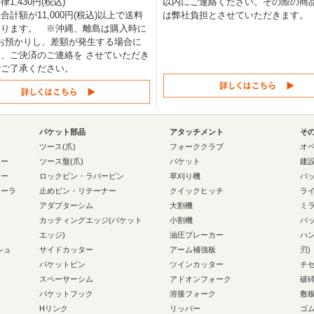
1,430円(税込)
以内にご連絡ください。その際の商
合計額が11,000円(税込)以上で送料
は弊社負担とさせていただきます。
なります。 ※沖縄、離島は購入時に
0円お預かりし、差額が発生する場合に
、ご決済のご連絡を させていただき
でご了承ください。
バケット部品
アタッチメント
そ
ー
ツース(爪)
フォーククラブ
オ
ラー
ツース盤(爪)
バケット
建
ラー
ロックピン・ラバーピン
草刈り機
バ
ローラ
止めピン・リテーナー
クイックヒッチ
ラ
アダプターシム
大割機
ミ
カッティングエッジ(バケット
小割機
バ
エッジ)
油圧ブレーカー
ハ
シュ
サイドカッター
アーム補強板
刃)
バケットピン
ツインカッター
チ
スペーサーシム
アドオンフォーク
破
バケットフック
溶接フォーク
敷
Hリンク
リッパー
ゴ