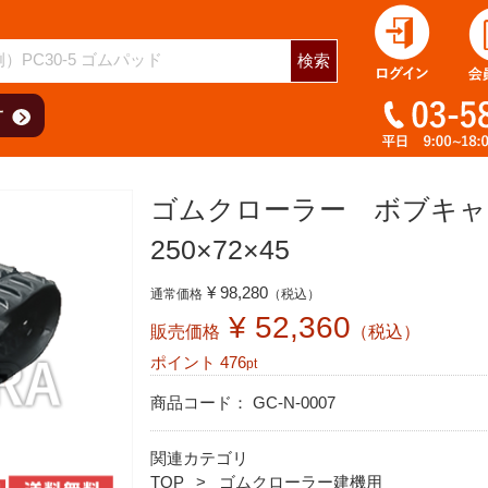
用
検索
ゴムクローラー ボブキャ
250×72×45
¥ 98,280
通常価格
（税込）
¥ 52,360
販売価格
（税込）
ポイント
476
pt
商品コード：
GC-N-0007
関連カテゴリ
TOP
ゴムクローラー建機用