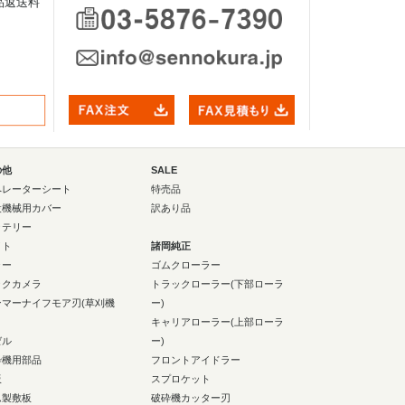
品返送料
の他
SALE
ペレーターシート
特売品
設機械用カバー
訳あり品
ッテリー
イト
諸岡純正
ラー
ゴムクローラー
ックカメラ
トラックローラー(下部ローラ
ンマーナイフモア刃(草刈機
ー)
キャリアローラー(上部ローラ
ゼル
ー)
砕機用部品
フロントアイドラー
板
スプロケット
ム製敷板
破砕機カッター刃