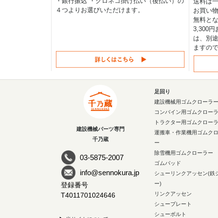
・銀行振込 ・クロネコ掛け払い（後払い）の
送料は一律
４つよりお選びいただけます。
お買い物
無料と
3,30
は、別途
ますの
足回り
建設機械用ゴムクローラ
コンバイン用ゴムクロー
トラクター用ゴムクロー
建設機械パーツ専門
運搬車・作業機用ゴムク
千乃蔵
ー
除雪機用ゴムクローラー
03-5875-2007
ゴムパッド
info@sennokura.jp
シューリンクアッセン(鉄
ー)
登録番号
リンクアッセン
T4011701024646
シュープレート
シューボルト