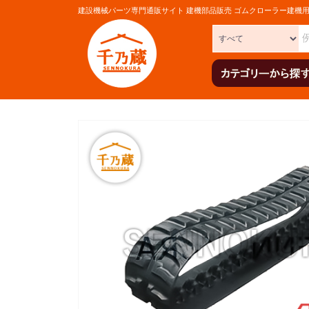
建設機械パーツ専門通販サイト 建機部品販売 ゴムクローラー建機