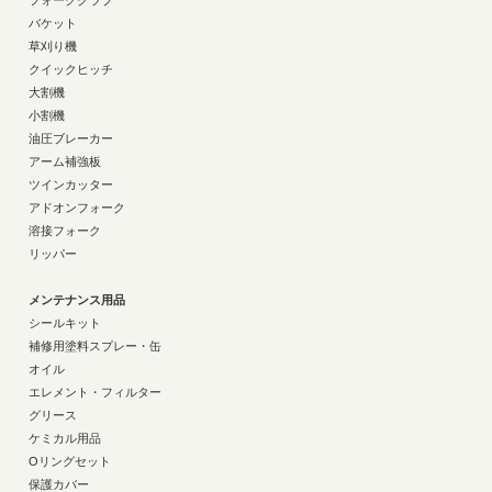
フォーククラブ
バケット
草刈り機
クイックヒッチ
大割機
小割機
油圧ブレーカー
アーム補強板
ツインカッター
アドオンフォーク
溶接フォーク
リッパー
メンテナンス用品
シールキット
補修用塗料スプレー・缶
オイル
エレメント・フィルター
グリース
ケミカル用品
Oリングセット
保護カバー