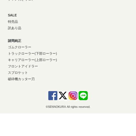
SALE
特売品
訳あり品
諸岡純正
ゴムクローラー
トラックローラー(下部ローラー)
キャリアローラー(上部ローラー)
フロントアイドラー
スプロケット
破砕機カッター刃
©SENNOKURA All rights reserved.