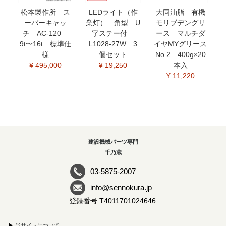
松本製作所 ス
LEDライト（作
大同油脂 有機
ーパーキャッ
業灯） 角型 U
モリブデングリ
チ AC-120
字ステー付
ース マルチダ
9t〜16t 標準仕
L1028-27W 3
イヤMYグリース
様
個セット
No.2 400g×20
¥ 495,000
¥ 19,250
本入
¥ 11,220
建設機械パーツ専門
千乃蔵
03-5875-2007
info@sennokura.jp
登録番号 T4011701024646
▶
当サイトについて