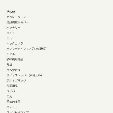
その他
オペレーターシート
建設機械用カバー
バッテリー
ライト
ミラー
バックカメラ
ハンマーナイフモア刃(草刈機刃)
チゼル
破砕機用部品
敷板
ゴム製敷板
タイヤストッパー(車輪止め)
アルミブリッジ
作業用品
ワイパー
工具
季節の商品
パレット
ファン付きウェア