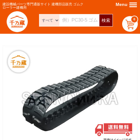
Menu
Menu
建設機械パーツ専門通販サイト 建機部品販売 ゴムク
ローラー建機用
0
検索