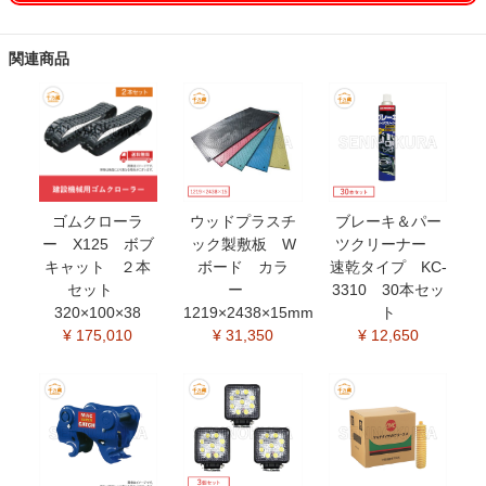
関連商品
ゴムクローラ
ウッドプラスチ
ブレーキ＆パー
ー X125 ボブ
ック製敷板 W
ツクリーナー
キャット ２本
ボード カラ
速乾タイプ KC-
セット
ー
3310 30本セッ
320×100×38
1219×2438×15mm
ト
¥ 175,010
¥ 31,350
¥ 12,650