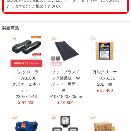
送業者の営業所止め、またはチャーター便（有料）にて対応い
たしますのでご相談ください。
関連商品
ゴムクローラ
ウッドプラスチ
万能クリーナ
ー WB1000
ック製敷板 W
ー KC-3131
クボタ ２本セ
ボード 両面
20L 箱
ット
黒
¥ 15,400
230×72×46
910×1820×20mm
¥ 97,900
¥ 19,800