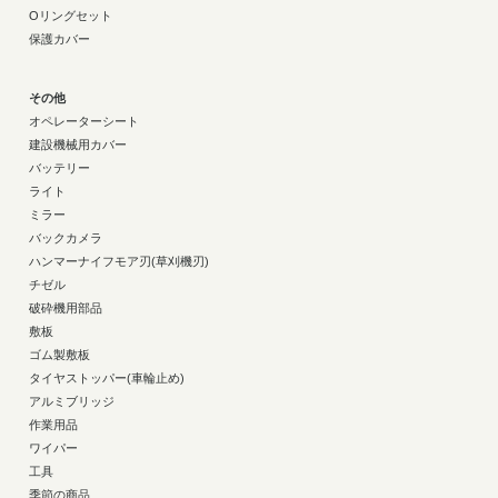
Oリングセット
保護カバー
その他
オペレーターシート
建設機械用カバー
バッテリー
ライト
ミラー
バックカメラ
ハンマーナイフモア刃(草刈機刃)
チゼル
破砕機用部品
敷板
ゴム製敷板
タイヤストッパー(車輪止め)
アルミブリッジ
作業用品
ワイパー
工具
季節の商品