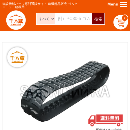
Menu
Menu
建設機械パーツ専門通販サイト 建機部品販売 ゴムク
ローラー建機用
0
検索