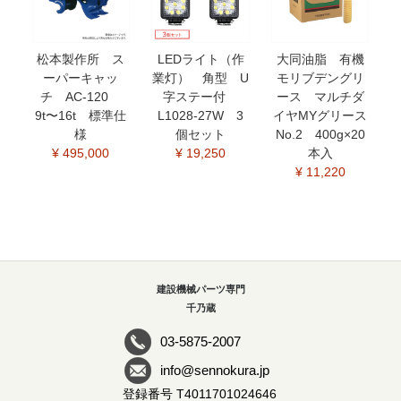
松本製作所 ス
LEDライト（作
大同油脂 有機
ーパーキャッ
業灯） 角型 U
モリブデングリ
チ AC-120
字ステー付
ース マルチダ
9t〜16t 標準仕
L1028-27W 3
イヤMYグリース
様
個セット
No.2 400g×20
¥ 495,000
¥ 19,250
本入
¥ 11,220
建設機械パーツ専門
千乃蔵
03-5875-2007
info@sennokura.jp
登録番号 T4011701024646