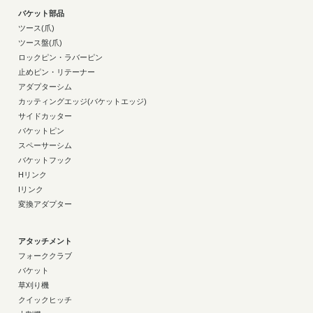
バケット部品
ツース(爪)
ツース盤(爪)
ロックピン・ラバーピン
止めピン・リテーナー
アダプターシム
カッティングエッジ(バケットエッジ)
サイドカッター
バケットピン
スペーサーシム
バケットフック
Hリンク
Iリンク
変換アダプター
アタッチメント
フォーククラブ
バケット
草刈り機
クイックヒッチ