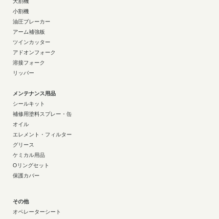
大割機
小割機
油圧ブレーカー
アーム補強板
ツインカッター
アドオンフォーク
溶接フォーク
リッパー
メンテナンス用品
シールキット
補修用塗料スプレー・缶
オイル
エレメント・フィルター
グリース
ケミカル用品
Oリングセット
保護カバー
その他
オペレーターシート