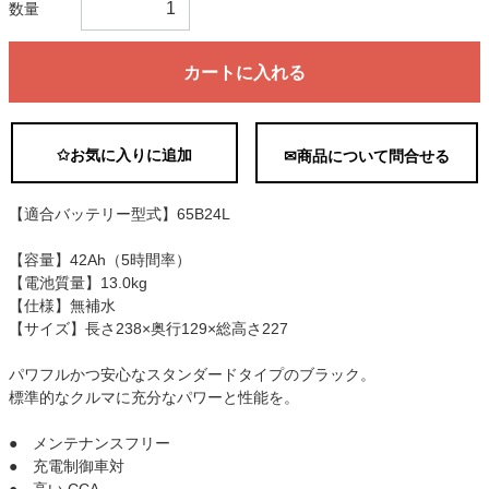
数量
カートに入れる
✩お気に入りに追加
✉商品について問合せる
【適合バッテリー型式】65B24L
【容量】42Ah（5時間率）
【電池質量】13.0kg
【仕様】無補水
【サイズ】長さ238×奥行129×総高さ227
パワフルかつ安心なスタンダードタイプのブラック。
標準的なクルマに充分なパワーと性能を。
● メンテナンスフリー
● 充電制御車対