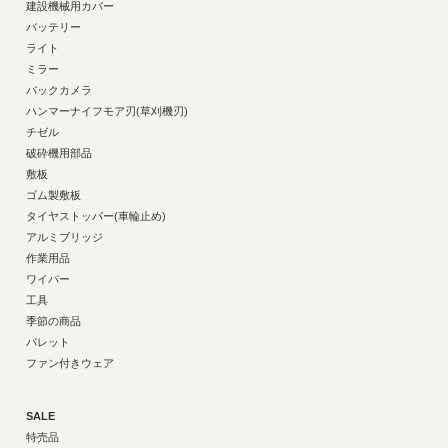
建設機械用カバー
バッテリー
ライト
ミラー
バックカメラ
ハンマーナイフモア刃(草刈機刃)
チゼル
破砕機用部品
敷板
ゴム製敷板
タイヤストッパー(車輪止め)
アルミブリッジ
作業用品
ワイパー
工具
季節の商品
パレット
ファン付きウェア
SALE
特売品