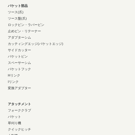
バケット部品
ツース(爪)
ツース盤(爪)
ロックピン・ラバーピン
止めピン・リテーナー
アダプターシム
カッティングエッジ(バケットエッジ)
サイドカッター
バケットピン
スペーサーシム
バケットフック
Hリンク
Iリンク
変換アダプター
アタッチメント
フォーククラブ
バケット
草刈り機
クイックヒッチ