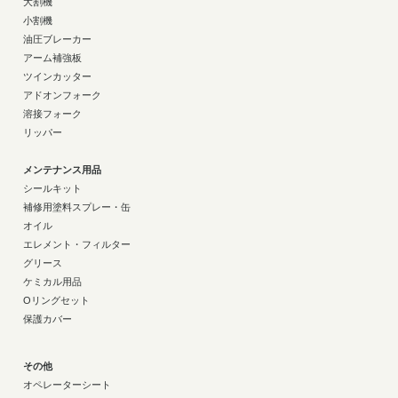
大割機
小割機
油圧ブレーカー
アーム補強板
ツインカッター
アドオンフォーク
溶接フォーク
リッパー
メンテナンス用品
シールキット
補修用塗料スプレー・缶
オイル
エレメント・フィルター
グリース
ケミカル用品
Oリングセット
保護カバー
その他
オペレーターシート