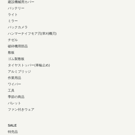
建設機械用カバー
バッテリー
ライト
ミラー
バックカメラ
ハンマーナイフモア刃(草刈機刃)
チゼル
破砕機用部品
敷板
ゴム製敷板
タイヤストッパー(車輪止め)
アルミブリッジ
作業用品
ワイパー
工具
季節の商品
パレット
ファン付きウェア
SALE
特売品