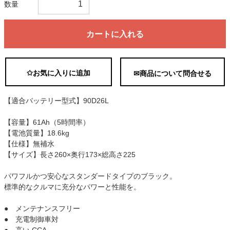
数量
カートに入れる
✩お気に入りに追加
✉商品について問合せる
【適合バッテリー型式】90D26L
【容量】61Ah（5時間率）
【電池質量】18.6kg
【仕様】無補水
【サイズ】長さ260×奥行173×総高さ225
パワフルかつ安心なスタンダードタイプのブラック。
標準的なクルマに充分なパワーと性能を。
● メンテナンスフリー
● 充電制御車対