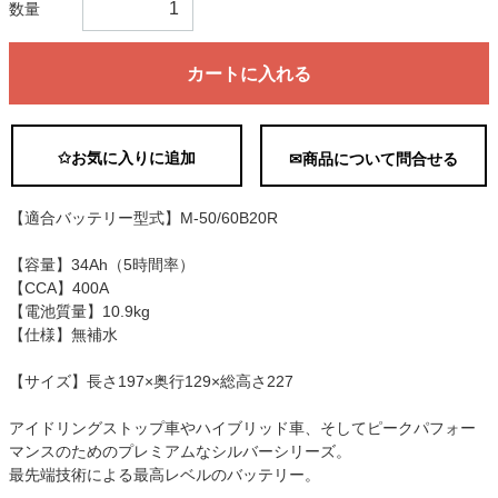
数量
カートに入れる
✩お気に入りに追加
✉商品について問合せる
【適合バッテリー型式】M-50/60B20R
【容量】34Ah（5時間率）
【CCA】400A
【電池質量】10.9kg
【仕様】無補水
【サイズ】長さ197×奥行129×総高さ227
アイドリングストップ車やハイブリッド車、そしてピークパフォー
マンスのためのプレミアムなシルバーシリーズ。
最先端技術による最高レベルのバッテリー。