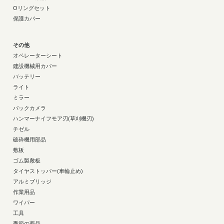
Oリングセット
保護カバー
その他
オペレーターシート
建設機械用カバー
バッテリー
ライト
ミラー
バックカメラ
ハンマーナイフモア刃(草刈機刃)
チゼル
破砕機用部品
敷板
ゴム製敷板
タイヤストッパー(車輪止め)
アルミブリッジ
作業用品
ワイパー
工具
季節の商品