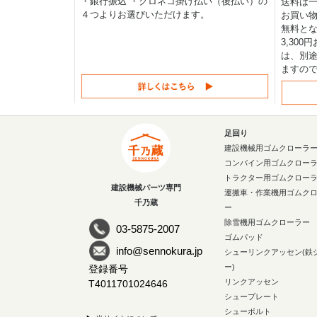
・銀行振込 ・クロネコ掛け払い（後払い）の
送料は一律
４つよりお選びいただけます。
お買い物
無料と
3,30
は、別途
ますの
足回り
建設機械用ゴムクローラ
コンバイン用ゴムクロー
トラクター用ゴムクロー
建設機械パーツ専門
運搬車・作業機用ゴムク
千乃蔵
ー
除雪機用ゴムクローラー
03-5875-2007
ゴムパッド
info@sennokura.jp
シューリンクアッセン(鉄
ー)
登録番号
リンクアッセン
T4011701024646
シュープレート
シューボルト