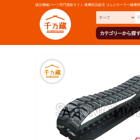
建設機械パーツ専門通販サイト 建機部品販売 ゴムクローラー建機