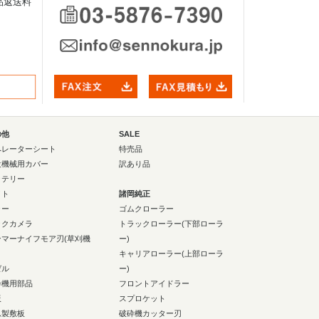
品返送料
の他
SALE
ペレーターシート
特売品
設機械用カバー
訳あり品
ッテリー
イト
諸岡純正
ラー
ゴムクローラー
ックカメラ
トラックローラー(下部ローラ
ンマーナイフモア刃(草刈機
ー)
キャリアローラー(上部ローラ
ゼル
ー)
砕機用部品
フロントアイドラー
板
スプロケット
ム製敷板
破砕機カッター刃