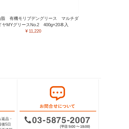
油脂 有機モリブデングリース マルチダ
イヤMYグリースNo.2 400g×20本入
¥ 11,220
る返品・
後5日