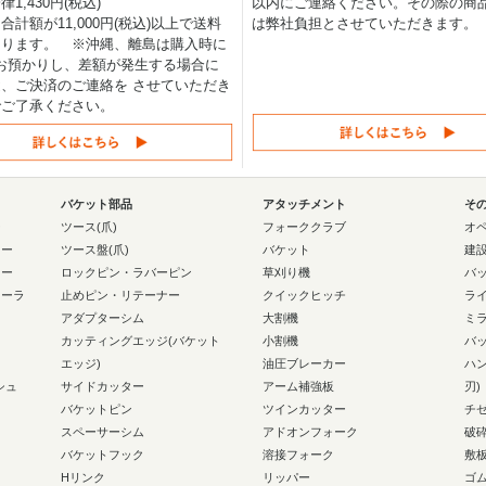
1,430円(税込)
以内にご連絡ください。その際の商
合計額が11,000円(税込)以上で送料
は弊社負担とさせていただきます。
なります。 ※沖縄、離島は購入時に
0円お預かりし、差額が発生する場合に
、ご決済のご連絡を させていただき
でご了承ください。
バケット部品
アタッチメント
そ
ー
ツース(爪)
フォーククラブ
オ
ラー
ツース盤(爪)
バケット
建
ラー
ロックピン・ラバーピン
草刈り機
バ
ローラ
止めピン・リテーナー
クイックヒッチ
ラ
アダプターシム
大割機
ミ
カッティングエッジ(バケット
小割機
バ
エッジ)
油圧ブレーカー
ハ
シュ
サイドカッター
アーム補強板
刃)
バケットピン
ツインカッター
チ
スペーサーシム
アドオンフォーク
破
バケットフック
溶接フォーク
敷
Hリンク
リッパー
ゴ