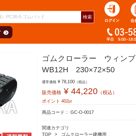
用
検索
ゴムクローラー ウィン
WB12H 230×72×50
¥ 78,100
通常価格
（税込）
¥ 44,220
販売価格
（税込）
ポイント
402
pt
商品コード：
GC-O-0017
関連カテゴリ
TOP
ゴムクローラー建機用