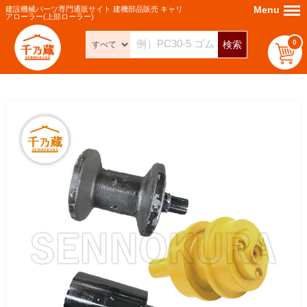
Menu
Menu
建設機械パーツ専門通販サイト 建機部品販売 キャリ
アローラー(上部ローラー)
0
検索