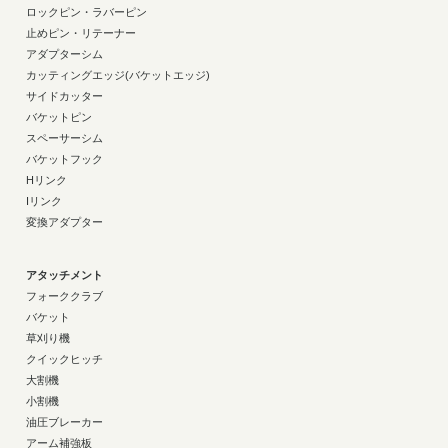
ロックピン・ラバーピン
止めピン・リテーナー
アダプターシム
カッティングエッジ(バケットエッジ)
サイドカッター
バケットピン
スペーサーシム
バケットフック
Hリンク
Iリンク
変換アダプター
アタッチメント
フォーククラブ
バケット
草刈り機
クイックヒッチ
大割機
小割機
油圧ブレーカー
アーム補強板