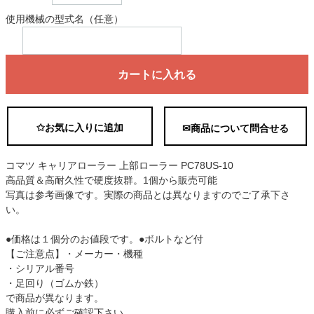
使用機械の型式名（任意）
カートに入れる
✩お気に入りに追加
✉商品について問合せる
コマツ キャリアローラー 上部ローラー PC78US-10
高品質＆高耐久性で硬度抜群。1個から販売可能
写真は参考画像です。実際の商品とは異なりますのでご了承下さ
い。
●価格は１個分のお値段です。●ボルトなど付
【ご注意点】・メーカー・機種
・シリアル番号
・足回り（ゴムか鉄）
で商品が異なります。
購入前に必ずご確認下さい。