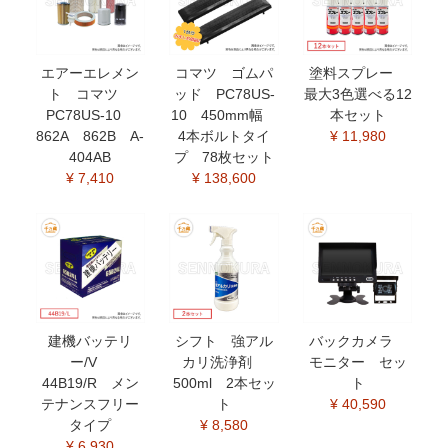
エアーエレメン
コマツ ゴムパ
塗料スプレー
ト コマツ
ッド PC78US-
最大3色選べる12
PC78US-10
10 450mm幅
本セット
862A 862B A-
4本ボルトタイ
¥ 11,980
404AB
プ 78枚セット
¥ 7,410
¥ 138,600
建機バッテリ
シフト 強アル
バックカメラ
ー/V
カリ洗浄剤
モニター セッ
44B19/R メン
500ml 2本セッ
ト
テナンスフリー
ト
¥ 40,590
タイプ
¥ 8,580
¥ 6,930