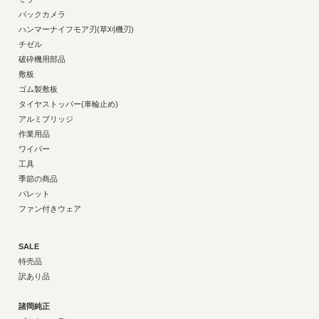
バックカメラ
ハンマーナイフモア刃(草刈機刃)
チゼル
破砕機用部品
敷板
ゴム製敷板
タイヤストッパー(車輪止め)
アルミブリッジ
作業用品
ワイパー
工具
季節の商品
パレット
ファン付きウェア
SALE
特売品
訳あり品
諸岡純正