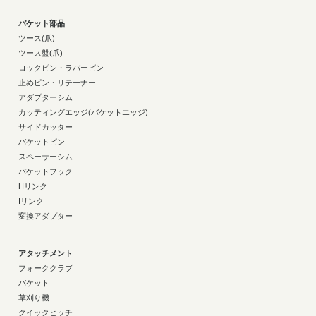
バケット部品
ツース(爪)
ツース盤(爪)
ロックピン・ラバーピン
止めピン・リテーナー
アダプターシム
カッティングエッジ(バケットエッジ)
サイドカッター
バケットピン
スペーサーシム
バケットフック
Hリンク
Iリンク
変換アダプター
アタッチメント
フォーククラブ
バケット
草刈り機
クイックヒッチ