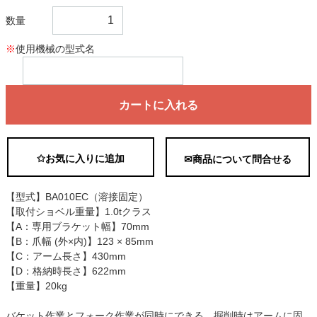
数量
※
使用機械の型式名
カートに入れる
✩お気に入りに追加
✉商品について問合せる
【型式】BA010EC（溶接固定）
【取付ショベル重量】1.0tクラス
【A：専用ブラケット幅】70mm
【B：爪幅 (外×内)】123 × 85mm
【C：アーム長さ】430mm
【D：格納時長さ】622mm
【重量】20kg
バケット作業とフォーク作業が同時にできる。掘削時はアームに固