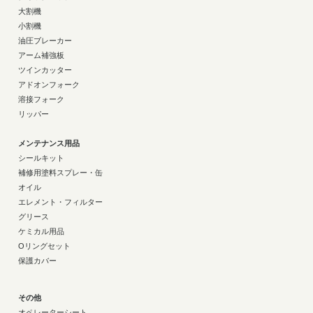
大割機
小割機
油圧ブレーカー
アーム補強板
ツインカッター
アドオンフォーク
溶接フォーク
リッパー
メンテナンス用品
シールキット
補修用塗料スプレー・缶
オイル
エレメント・フィルター
グリース
ケミカル用品
Oリングセット
保護カバー
その他
オペレーターシート