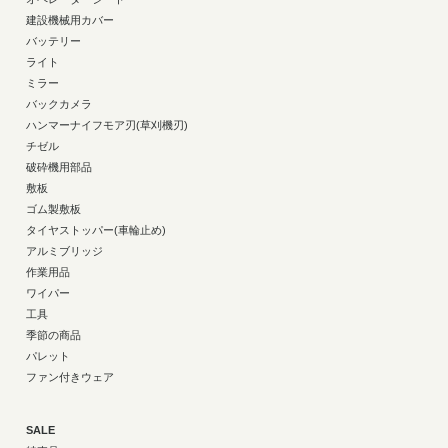
建設機械用カバー
バッテリー
ライト
ミラー
バックカメラ
ハンマーナイフモア刃(草刈機刃)
チゼル
破砕機用部品
敷板
ゴム製敷板
タイヤストッパー(車輪止め)
アルミブリッジ
作業用品
ワイパー
工具
季節の商品
パレット
ファン付きウェア
SALE