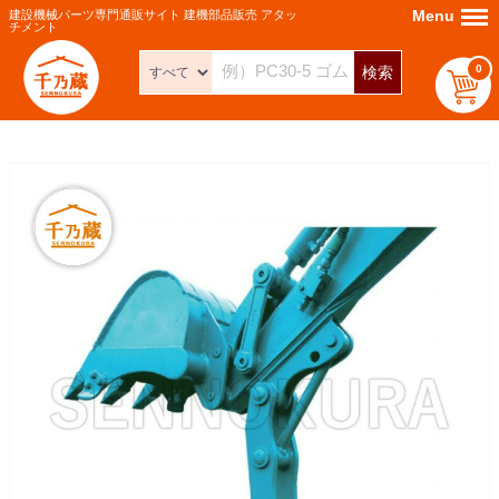
Menu
Menu
建設機械パーツ専門通販サイト 建機部品販売 アタッ
チメント
0
検索