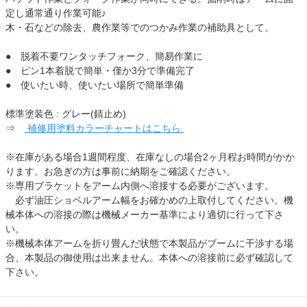
定し通常通り作業可能♪
木・石などの除去、農作業等でのつかみ作業の補助具として。
● 脱着不要ワンタッチフォーク、簡易作業に
● ピン1本着脱で簡単・僅か3分で準備完了
● 使いたい時、使いたい場所で簡単準備
標準塗装色 : グレー(錆止め)
⇒
補修用塗料カラーチャートはこちら
※在庫がある場合1週間程度、在庫なしの場合2ヶ月程お時間がかか
ります。お急ぎの方は事前に納期をご確認ください。
※専用ブラケットをアーム内側へ溶接する必要がございます。
必ず油圧ショベルアーム幅をお確かめの上取付してください。機
械本体への溶接の際は機械メーカー基準により適切に行って下さ
い。
※機械本体アームを折り畳んだ状態で本製品がブームに干渉する場
合、本製品の御使用は出来ません。本体への溶接前に必ず確認して
下さい。