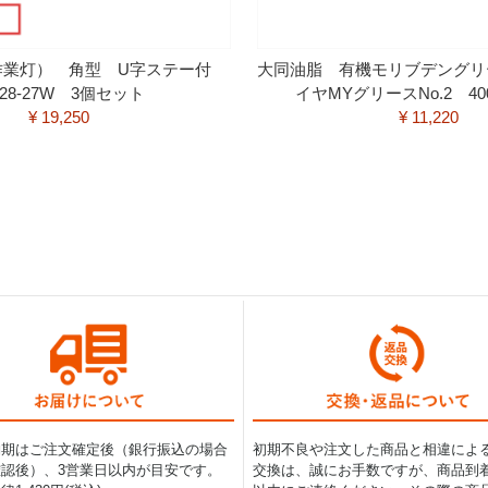
（作業灯） 角型 U字ステー付
大同油脂 有機モリブデングリ
028-27W 3個セット
イヤMYグリースNo.2 40
¥ 19,250
¥ 11,220
納期はご注文確定後（銀行振込の場合
初期不良や注文した商品と相違によ
認後）、3営業日以内が目安です。
交換は、誠にお手数ですが、商品到着