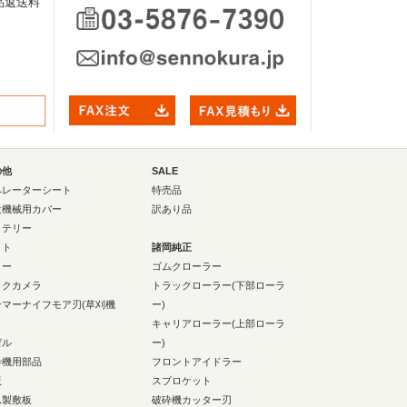
品返送料
の他
SALE
ペレーターシート
特売品
設機械用カバー
訳あり品
ッテリー
イト
諸岡純正
ラー
ゴムクローラー
ックカメラ
トラックローラー(下部ローラ
ンマーナイフモア刃(草刈機
ー)
キャリアローラー(上部ローラ
ゼル
ー)
砕機用部品
フロントアイドラー
板
スプロケット
ム製敷板
破砕機カッター刃