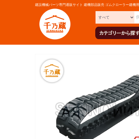
建設機械パーツ専門通販サイト 建機部品販売 ゴムクローラー建機