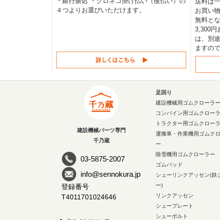
・銀行振込 ・クロネコ掛け払い（後払い）の
送料は一律
４つよりお選びいただけます。
お買い物
無料と
3,30
は、別途
ますの
足回り
建設機械用ゴムクローラ
コンバイン用ゴムクロー
トラクター用ゴムクロー
建設機械パーツ専門
運搬車・作業機用ゴムク
千乃蔵
ー
除雪機用ゴムクローラー
03-5875-2007
ゴムパッド
info@sennokura.jp
シューリンクアッセン(鉄
ー)
登録番号
リンクアッセン
T4011701024646
シュープレート
シューボルト