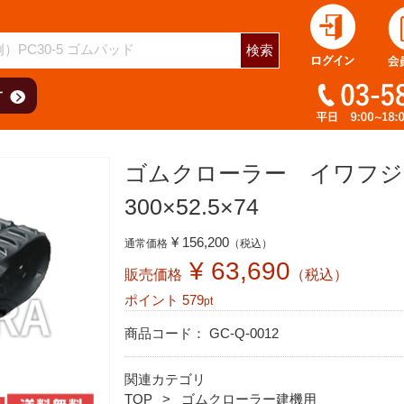
用
検索
ゴムクローラー イワフジ
300×52.5×74
¥ 156,200
通常価格
（税込）
¥ 63,690
販売価格
（税込）
ポイント
579
pt
商品コード：
GC-Q-0012
関連カテゴリ
TOP
ゴムクローラー建機用