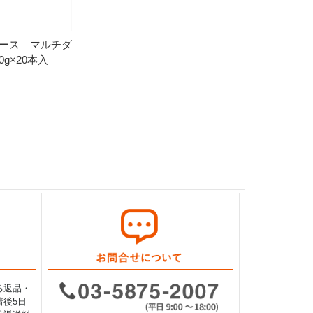
ース マルチダ
0g×20本入
る返品・
後5日